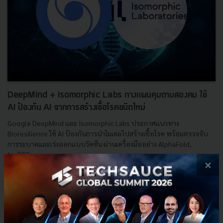
DeepMind + Isomorphic Labs กางแผนคุมดาบสองคม ใช้
AI ป้องกัน AI จากการสร้างเชื้อโรคชนิดใหม่
Google DeepMind และ Isomorphic Labs ประกาศแนวทาง
Bioresilience ใช้ AI ป้องกันการนำโมเดลไปสร้างเชื้อโรค พร้อมตรวจจับ
การระบาดและเร่งออกแบบวัคซีน ผ่านเครื่องมืออย่าง AlphaFold,
IsoDDE...
×
กรกฎาคม 17, 2026
| By
Techsauce Team
0
AI
CBRN
IsoDDE
Gemini
SynthID