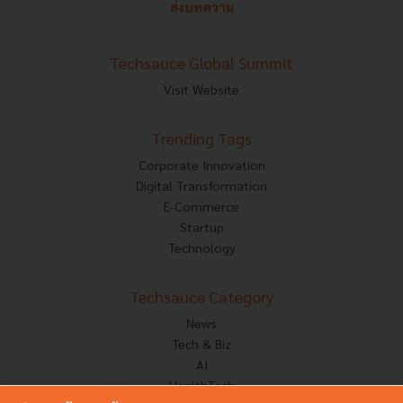
ส่งบทความ
Techsauce Global Summit
Visit Website
Trending Tags
Corporate Innovation
Digital Transformation
E-Commerce
Startup
Technology
Techsauce Category
News
Tech & Biz
AI
HealthTech