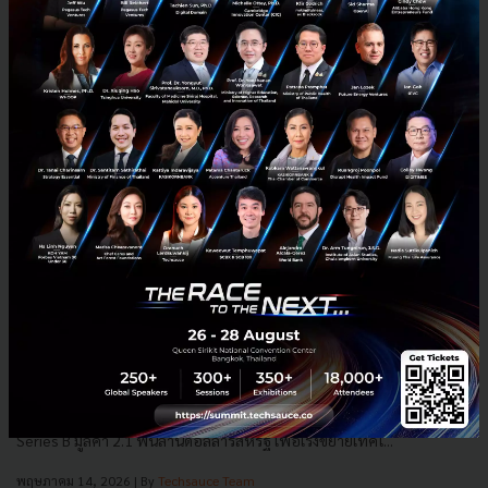
Isomorphic Labs พัฒนา AI ออกแบบยา เคลมว่าช่วยหายาได้
‘เร็วแบบไม่เคยมีมาก่อน’
Isomorphic Labs บริษัทสตาร์ทอัพด้านการออกแบบยาและพัฒนายา
ด้วย AI ที่ก่อตั้งโดย Demis Hassabis ซีอีโอ DeepMind ประกาศระดมทุน
Series B มูลค่า 2.1 พันล้านดอลลาร์สหรัฐ เพื่อเร่งขยายเทคโ...
พฤษภาคม 14, 2026
| By
Techsauce Team