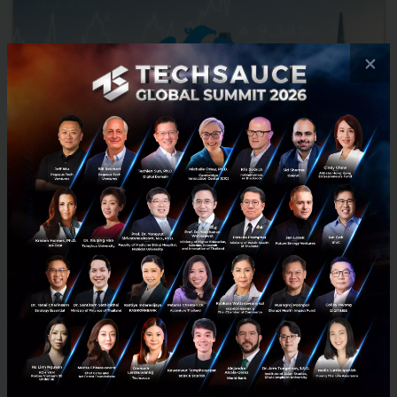
×
KTB ตั้ง ‘กรุงไทย เวนเจอร์ส’ ลุยธุรกิจ Venture Capital
KTB แจ้งตลาดหลักทรัพย์เย็นวานนี้ว่า บริษัท กรุงไทยแอดไวซ์เซอรี่ จำกัด
(KTA) ซึ่งเป็นบริษัทย่อยที่ธนาคารถือหุ้น 99.99% และเป็นบริษัทในกลุ่ม
ธุรกิจทางการเงินของธนาคาร ได้จดทะเบียนจัดต...
มีนาคม 29, 2024
| By
Techsauce Team
11
News
ktb
venture-capital
Krungthai Ventures