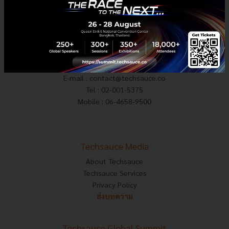
E-mail :
contact@techsauce.co
Tel : 02-001-5375
Mobile : 06-4658-9500
Techsauce Media
About Techsauce
Techsauce Services
Privacy Policy
ส่งบทความ
Techsauce Global Summit