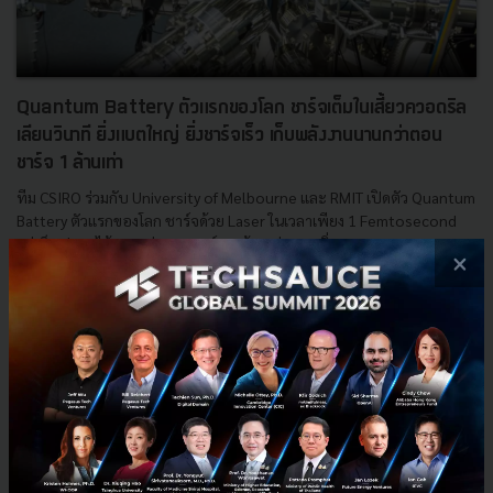
Quantum Battery ตัวแรกของโลก ชาร์จเต็มในเสี้ยวควอดริล
เลียนวินาที ยิ่งแบตใหญ่ ยิ่งชาร์จเร็ว เก็บพลังงานนานกว่าตอน
ชาร์จ 1 ล้านเท่า
ทีม CSIRO ร่วมกับ University of Melbourne และ RMIT เปิดตัว Quantum
Battery ตัวแรกของโลก ชาร์จด้วย Laser ในเวลาเพียง 1 Femtosecond
แต่เก็บประจุได้นานกว่าเวลาชาร์จ 1 ล้านเท่า และยิ่ง...
×
พฤษภาคม 8, 2026
| By
Techsauce Team
0
News
EV
RMIT
CSIRO
Energy Storage