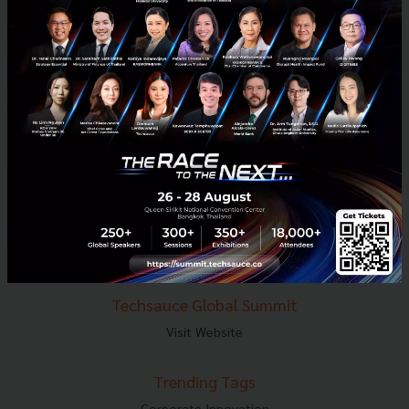
E-mail :
contact@techsauce.co
Tel : 02-001-5375
Mobile : 06-4658-9500
Techsauce Media
About Techsauce
Techsauce Services
Privacy Policy
ส่งบทความ
Techsauce Global Summit
Visit Website
Trending Tags
Corporate Innovation