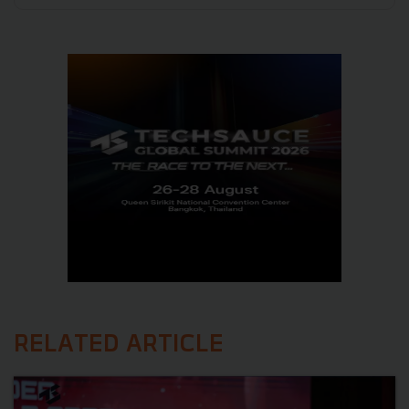
RELATED ARTICLE