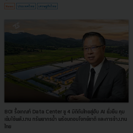
News
ประเทศไทย
เศรษฐกิจไทย
BOI รื้อเกณฑ์ Data Center ชู 4 มิติดันไทยสู่ฮับ AI ยั่งยืน คุม
เข้มใช้พลังงาน ทรัพยากรน้ำ พร้อมตอบโจทย์ชาติ และการจ้างงาน
ไทย