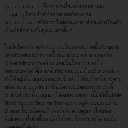
Quantum Optics ซึ่งระบุว่าเมื่อแสงและสสารถูก
Coupling ในระดับที่กำหนด จะเกิดสภาวะ
Superradiance หรือการที่กลุ่มอนุภาคปล่อยแสงพร้อมกัน
เป็นพัลส์ความเข้มสูงในเวลาสั้น ๆ
ในเชิงโครงสร้างจริง แบตเตอรี่ประกอบด้วยชั้น Organic
Semiconductor หลายชั้นซ้อนกันระหว่างกระจกเงิน
(Silver Mirrors) สองด้าน เกิดเป็นโพรงขนาดเล็ก
(Microcavity) ที่กักแสงให้สะท้อนไปมาในปริมาตรเล็ก ๆ
ทำให้กลุ่มโมเลกุลปล่อยแสงเป็นพัลส์เดียวสำหรับการคาย
พลังงาน และดูดซับแสงในอัตรา Superabsorption ที่
เท่ากับจำนวนโมเลกุลยกกำลังสอง นอกจากนี้ยังมีชั้น Hole
Blocking และ Electron Transport อยู่ด้านบนและด้าน
ล่างของชั้นเซมิคอนดักเตอร์ เพื่อควบคุมการไหลของ
อิเล็กตรอนไปยังขั้วและอิเล็กโทรด ให้ระบบทำงานเป็น
แบตเตอรี่ได้จริง