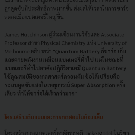
ถูกดูดซับมีประสิทธิภาพมากขึ้น ส่งผลให้เวลาในการชาร์จ
ลดลงเมื่อแบตเตอรี่ใหญ่ขึ้น
James Hutchinson ผู้ร่วมเขียนงานวิจัยและ Associate
Professor สาขา Physical Chemistry แห่ง University of
Melbourne อธิบายว่า
"Quantum Battery ก็ชาร์จ เก็บ
และคายพลังงานเหมือนแบตเตอรี่ทั่วไป แต่ในขณะที่
แบตเตอรี่ทั่วไปอาศัยปฏิกิริยาเคมี Quantum Battery
ใช้คุณสมบัติของกลศาสตร์ควอนตัม ข้อได้เปรียบคือ
ระบบดูดซับแสงในเหตุการณ์ Super Absorption ครั้ง
เดียว ทำให้ชาร์จได้เร็วกว่ามาก"
โครงสร้างต้นแบบและการทดสอบในห้องแล็บ
โครงสร้างของแบตเตอรี่อาศัยทฤษฎี Dicke Model ในวิชา