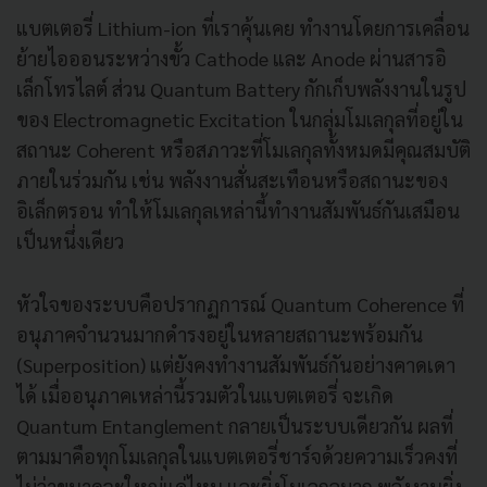
แบตเตอรี่ Lithium-ion ที่เราคุ้นเคย ทำงานโดยการเคลื่อน
ย้ายไอออนระหว่างขั้ว Cathode และ Anode ผ่านสารอิ
เล็กโทรไลต์ ส่วน Quantum Battery กักเก็บพลังงานในรูป
ของ Electromagnetic Excitation ในกลุ่มโมเลกุลที่อยู่ใน
สถานะ Coherent หรือสภาวะที่โมเลกุลทั้งหมดมีคุณสมบัติ
ภายในร่วมกัน เช่น พลังงานสั่นสะเทือนหรือสถานะของ
อิเล็กตรอน ทำให้โมเลกุลเหล่านี้ทำงานสัมพันธ์กันเสมือน
เป็นหนึ่งเดียว
หัวใจของระบบคือปรากฏการณ์ Quantum Coherence ที่
อนุภาคจำนวนมากดำรงอยู่ในหลายสถานะพร้อมกัน
(Superposition) แต่ยังคงทำงานสัมพันธ์กันอย่างคาดเดา
ได้ เมื่ออนุภาคเหล่านี้รวมตัวในแบตเตอรี่ จะเกิด
Quantum Entanglement กลายเป็นระบบเดียวกัน ผลที่
ตามมาคือทุกโมเลกุลในแบตเตอรี่ชาร์จด้วยความเร็วคงที่
ไม่ว่าขนาดจะใหญ่แค่ไหน และยิ่งโมเลกุลมาก พลังงานยิ่ง