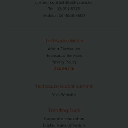
E-mail :
contact@techsauce.co
Tel : 02-001-5375
Mobile : 06-4658-9500
Techsauce Media
About Techsauce
Techsauce Services
Privacy Policy
ส่งบทความ
Techsauce Global Summit
Visit Website
Trending Tags
Corporate Innovation
Digital Transformation