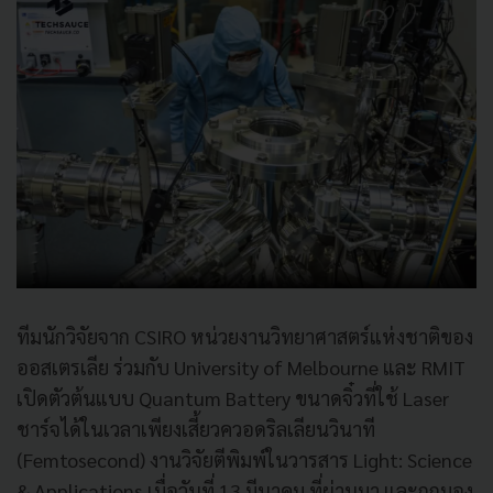
ทีมนักวิจัยจาก CSIRO หน่วยงานวิทยาศาสตร์แห่งชาติของ
ออสเตรเลีย ร่วมกับ University of Melbourne และ RMIT
เปิดตัวต้นแบบ Quantum Battery ขนาดจิ๋วที่ใช้ Laser
ชาร์จได้ในเวลาเพียงเสี้ยวควอดริลเลียนวินาที
(Femtosecond) งานวิจัยตีพิมพ์ในวารสาร Light: Science
& Applications เมื่อวันที่ 13 มีนาคม ที่ผ่านมา และถูกมอง