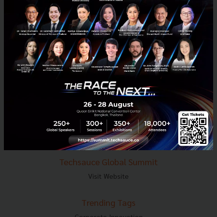
E-mail :
contact@techsauce.co
Tel : 02-001-5375
Mobile : 06-4658-9500
Techsauce Media
About Techsauce
Techsauce Services
Privacy Policy
ส่งบทความ
Techsauce Global Summit
Visit Website
Trending Tags
Corporate Innovation