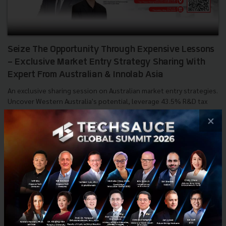
Seize The Opportunity Through Expensive Lessons
- Exclusive Market Entry Strategy Sharing With
Expert From Australian & Innolab Asia
An exclusive sharing session on Australian market entry strategies.
Uncover Western Australia's potential, leverage 43.5% R&D tax
offsets, and learn how to avoid expensive legal mi...
×
May 19, 2026
| By
Techsauce Team
0
PR News
Australia
Market Entry
Tech Ecosystem
R&D Tax Offset