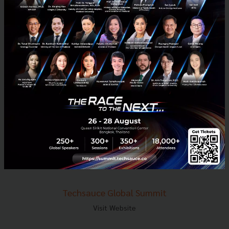
E-mail :
contact@techsauce.co
Tel : 02-001-5375
Mobile : 06-4658-9500
Techsauce Media
About Techsauce
Techsauce Services
Privacy Policy
ส่งบทความ
Techsauce Global Summit
Visit Website