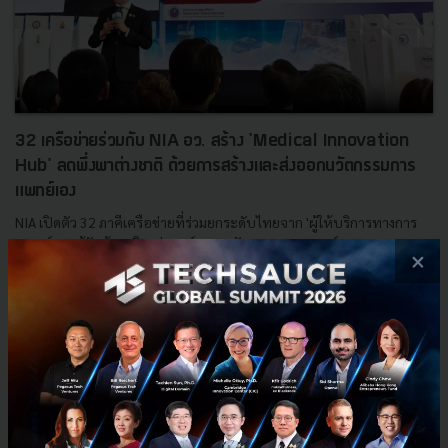
32 เครือข่ายร่วมกับ NIA อว. สร้าง 'Medical Innovation
Hub' ลดพึ่งพาต่างชาติ ด้วยการสร้างและส่งออกนวัตกรรมการ
แพทย์เอง
NIA เปิดตัว 32 ภาคีเครือข่ายที่ร่วมยกระดับไทยจาก 'ผู้ให้บริการทางการ
แพทย์และผู้รับจ้างผลิต' สู่ 'ศูนย์กลางนวัตกรรมการแพทย์ (Medical
×
Innovation Hub)' ที่สามารถออกแบบ พัฒนา และต่อยอด...
พฤษภาคม 30, 2026
| By
Techsauce Team
0
News
อว.
nia
mhesi
medtech