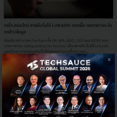
กลโกงแบบใหม่ สายลับจีนใช้ LinkedIn ตกเหยื่อ หลอกชาวตะวัน
ตกล้วงข้อมูล
พันธมิตรข่าวกรอง Five Eyes ทั้ง FBI, MI5, ASIO, CSIS และ NZSIS ออก
ประกาศร่วม 'Safeguarding Our Secrets' เตือนสายลับจีนใช้ LinkedIn
และเว็บหางานปลอมตัวเป็นรีครูตเตอร์ ตกเหยื่อชาวตะว...
×
มิถุนายน 6, 2026
| By
Techsauce Team
0
News
FBI
MI5
China
LinkedIn