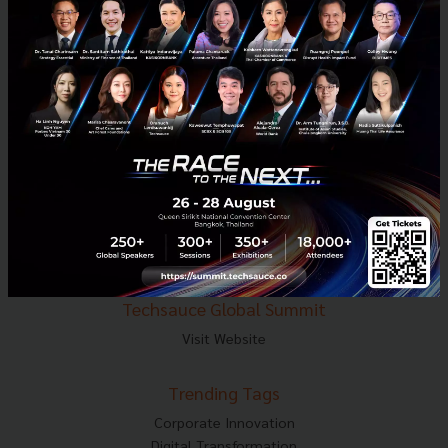
E-mail :
contact@techsauce.co
Tel : 02-001-5375
Mobile : 06-4658-9500
Techsauce Media
About Techsauce
Techsauce Services
Privacy Policy
ส่งบทความ
Techsauce Global Summit
Visit Website
Trending Tags
Corporate Innovation
Digital Transformation