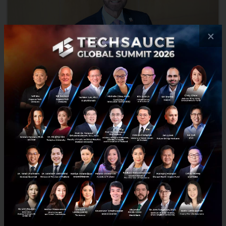
×
David Capodilupo จาก MIT Sloan เปิดเหตุผลตั้งสำนักงาน
ในไทย ต้นแบบสู้ Climate Change อาเซียน
David Capodilupo ผู้ช่วยคณบดีด้านโครงการระดับโลกของ MIT Sloan
เผยเหตุผลที่สถาบันเข้ามาตั้งสำนักงานในไทย เพื่อให้ไทยเป็นฮับอาเซียน
ในการส่งเสริมการเรียนการสอน การวิจัยพัฒนา การแก้ปั...
พฤศจิกายน 4, 2024
| By
Techsauce Team
11
Sustainable Focus
mit
MIT Sloan
ความยั่งยืน
เอ็มไอที สโลน