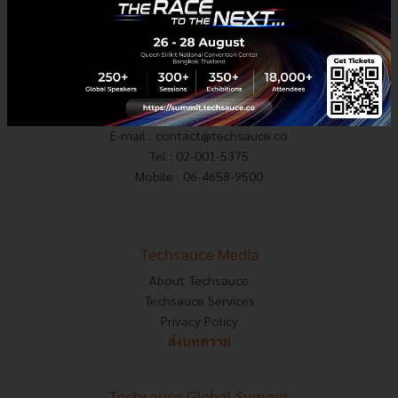
E-mail :
contact@techsauce.co
Tel : 02-001-5375
Mobile : 06-4658-9500
Techsauce Media
About Techsauce
Techsauce Services
Privacy Policy
ส่งบทความ
Techsauce Global Summit