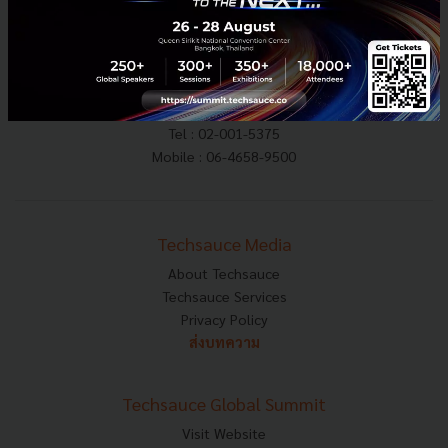
E-mail :
contact@techsauce.co
Tel : 02-001-5375
Mobile : 06-4658-9500
Techsauce Media
About Techsauce
Techsauce Services
Privacy Policy
ส่งบทความ
Techsauce Global Summit
Visit Website