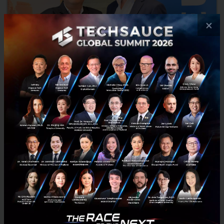
×
Amadeus, depa and PATA unveil roadmap for
future-proofing Thailand’s tourism industry
Thailand must invest in a central strategy to make its travel and
tourism infrastructure smarter if it is going to continue to grow
tourism revenue in the next decade, according to...
August 22, 2019
| By
Techsauce Team
8
News
DEPA
PATA
Tourism
Amadeus