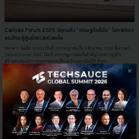
Canvas Forum 2025 ปลุกพลัง “เศรษฐกิจสีพีช” โอกาสทอง
ของไทย สู่ศูนย์กลางแห่งเอเชีย
ตลอด 3 วันเต็ม ระหว่างวันที่ 30 กรกฎาคม ถึง 1 สิงหาคม 2568 ที่ผ่านมา
Canvas Forum 2025 ได้สร้างปรากฏการณ์ครั้งสำคัญในวงการธุรกิจ
สร้างสรรค์และการลงทุนของเอเชียตะวันออกเฉียงใต้ ด้วยก...
×
สิงหาคม 14, 2025
| By
Techsauce Team
0
News
Startups
Peach Economy
เศรษฐกิจสีพีช
Canvas Forum 2025