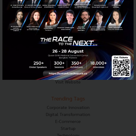
Techsauce Media
About Techsauce
Techsauce Services
Privacy Policy
ส่งบทความ
Techsauce Global Summit
Visit Website
Trending Tags
Corporate Innovation
Digital Transformation
E-Commerce
Startup
Technology