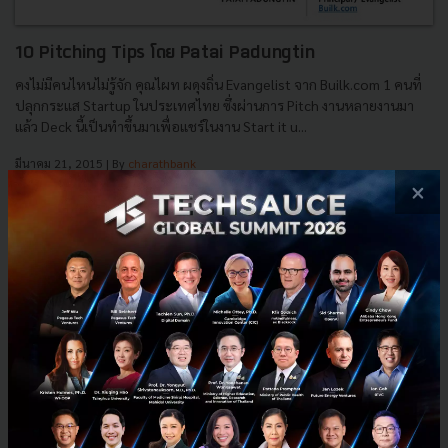
10 Pitching Tips โดย Patai Padungtin
คงไม่มีคนไหนไม่รู้จัก คุณไผท ผดุงถิ่น Evangelist จาก Builk.com 1 คนที่
ปลุกกระแส Startup ในประเทศไทย ซึ่งผ่านการ Pitch งานหลายงานมา
แล้ว Deck นี้เป็นทำขึ้นมาเพื่อแชร์ในงาน Start it u...
มีนาคม 21, 2015
| By
charathbank
2
×
Tech & Biz
Tips
howto
Pitching
Power it up
E-mail :
contact@techsauce.co
Tel : 02-001-5375
Mobile : 06-4658-9500