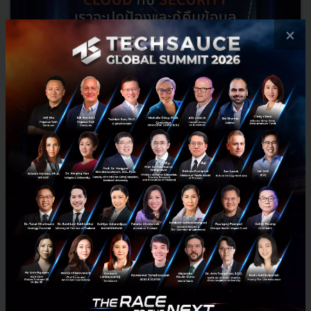
×
Cloud กับ Security เราจะปกป้องและกู้คืนข้อมูลเมื่อถูกโจมตีได้
อย่างไร?
เทคโนโลยี Cloud เข้ามามีบทบาทกับโลกธุรกิจเป็นอย่างมาก ประเด็นที่ตาม
มาคือเรื่องของความปลอดภัย การปกป้องและกู้คืนข้อมูล แล้วองค์กรจะ
ต้องทำอย่างไร พูดคุยกับ คุณฐปนรรฆ์ ชาติสิทธิสิทธิ์...
กรกฎาคม 28, 2021
| By
Techsauce Team
112
Tech & Biz
Podcast
NTT
Cloud
podcast
Security