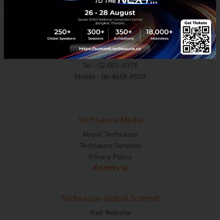
E-mail :
contact@techsauce.co
Tel : 02-001-5375
Mobile : 06-4658-9500
Techsauce Media
About Techsauce
Techsauce Services
Privacy Policy
ส่งบทความ
Techsauce Global Summit
Visit Website