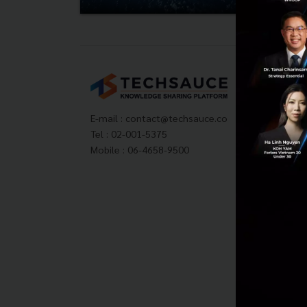
Tech
About
Techs
E-mail :
contact@techsauce.co
Privac
Tel : 02-001-5375
ส่งบ
Mobile : 06-4658-9500
Tech
Visit