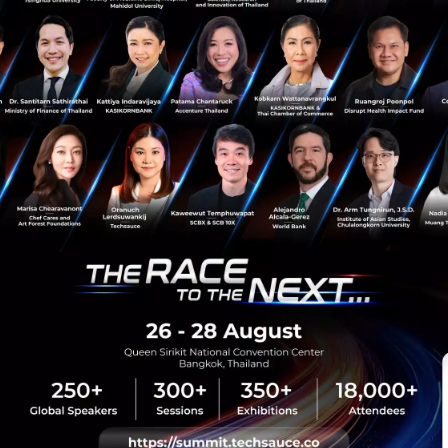
News
AI
Google
Project Suncatcher
sauce Media
Trending Tags
 Techsauce
Corporate Innovation
auce Services
Digital Transformation
y Policy
E-Commerce
ทความ
Startup
Technology
sauce Global Summit
 Website