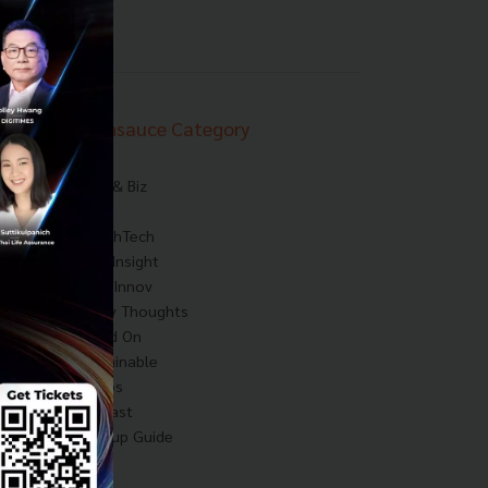
Techsauce Category
News
Tech & Biz
AI
HealthTech
Exec Insight
Corp Innov
Saucy Thoughts
Based On
Sustainable
Videos
Podcast
Startup Guide