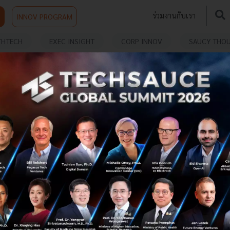
ร่วมงานกับเรา
INNOV PROGRAM
THTECH
EXEC INSIGHT
CORP INNOV
SAUCY THO
CATCHER
Google เปิดตัว Project Suncatcher แผนสร้าง
ศูนย์ประมวลผล AI พลังแสงอาทิตย์ในอวกาศ
Google เปิดตัว Project Suncatcher โครงการ moonshot
ใหม่ วางแผนสร้างศูนย์ข้อมูล AI ในอวกาศด้วยดาวเทียม
พลังงานแสงอาทิตย์และชิป TPU เตรียมทดสอบดาวเทียม
ต้นแบบปี 2027 เพื่อปูทางสู่ยุคให...
พฤศจิกายน 5, 2025
| By
Techsauce Team
25