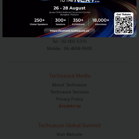
E-mail :
contact@techsauce.co
Tel : 02-001-5375
Mobile : 06-4658-9500
Techsauce Media
About Techsauce
Techsauce Services
Privacy Policy
ส่งบทความ
Techsauce Global Summit
Visit Website