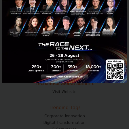
Tel : 02-001-5375
Mobile : 06-4658-9500
Techsauce Media
About Techsauce
Techsauce Services
Privacy Policy
ส่งบทความ
Techsauce Global Summit
Visit Website
Trending Tags
Corporate Innovation
Digital Transformation
E-Commerce