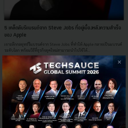
5 เคล็ดลับรีแบรนด์จาก Steve Jobs ที่อยู่เบื้องหลังความสำเร็จ
ของ Apple
เจาะลึกกลยุทธ์รีแบรนด์จาก Steve Jobs ที่ทำให้ Apple กลายเป็นแบรนด์
ระดับโลก พร้อมวิธีที่ธุรกิจยุคใหม่สามารถนำไปใช้ได้...
×
เมษายน 25, 2025
| By
Techsauce Team
7
Saucy Thoughts
Apple
Rebranding
Steve Jobs
E-mail :
contact@techsauce.co