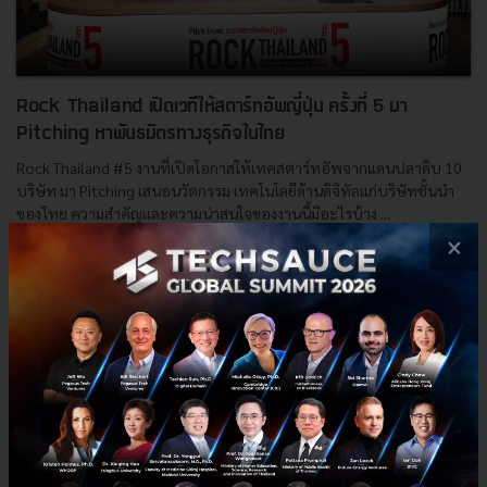
Rock Thailand เปิดเวทีให้สตาร์ทอัพญี่ปุ่น ครั้งที่ 5 มา
Pitching หาพันธมิตรทางธุรกิจในไทย
Rock Thailand #5 งานที่เปิดโอกาสให้เทคสตาร์ทอัพจากแดนปลาดิบ 10
บริษัท มา Pitching เสนอนวัตกรรม เทคโนโลยีด้านดิจิทัลแก่บริษัทชั้นนำ
ของไทย ความสำคัญและความน่าสนใจของงานนี้มีอะไรบ้าง ...
×
พฤศจิกายน 5, 2023
| By
Techsauce Team
0
News
cpf
METI
true
jetro