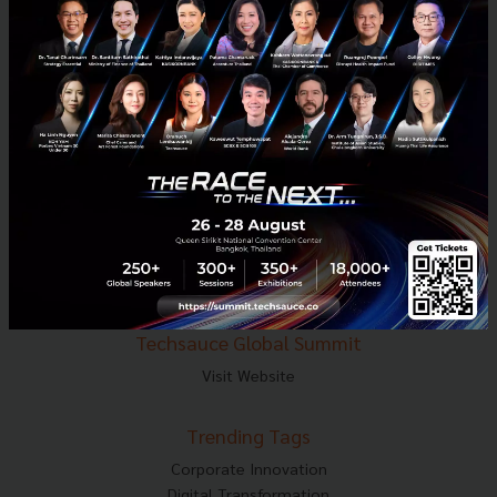
E-mail :
contact@techsauce.co
Tel : 02-001-5375
Mobile : 06-4658-9500
Techsauce Media
About Techsauce
Techsauce Services
Privacy Policy
ส่งบทความ
Techsauce Global Summit
Visit Website
Trending Tags
Corporate Innovation
Digital Transformation