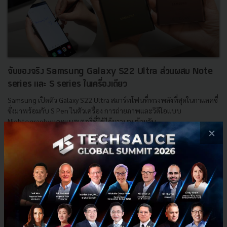
จับของจริง Samsung Galaxy S22 Ultra ส่วนผสม Note
series และ S series ในเครื่องเดียว
Samsung เปิดตัว Galaxy S22 Ultra สมาร์ทโฟนที่ทรงพลังที่สุดในกาแลคซี่
ซึ่งมาพร้อมกับ S Pen ในตัวเครื่อง การถ่ายภาพและวิดีโอแบบ
Nightography และแบตเตอรี่ที่ใช้ได้ยาวนานข้ามวัน...
×
กุมภาพันธ์ 9, 2022
| By
Techsauce Team
102
News
Samsung
Galaxy S22 Ultra
Samsung Galaxy S22
Samsung Galaxy S22 Ultra