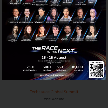
E-mail :
contact@techsauce.co
Tel : 02-001-5375
Mobile : 06-4658-9500
Techsauce Media
About Techsauce
Techsauce Services
Privacy Policy
ส่งบทความ
Techsauce Global Summit
Visit Website