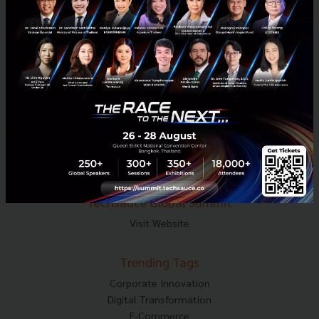
Tel : 02-001-5375
Mobile : 06-4658-9500
Techsauce Media
About Techsauce
Techsauce Services
Privacy Policy
ส่งบทความ
Techsauce Global Summit
Visit Website
Trending Tags
Corporate Innovation
Digital Transformation
E-Commerce