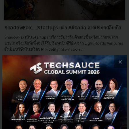
ShadowFax - Startups แนว Alibaba จากประเทศอินเดีย
ShadowFax เป็น Startups บริการรับส่งสินค้าและอื่นๆอีกมากมายจาก
ประเทศอินเดียที่เพิ่งจะได้รับเงินทุนในซีรีย์ A จาก Eight Roads Ventures
ซึ่งเป็นบริษัทในเครือของ Fidelity Internation ...
กันยายน 16, 2015
| By
Techsauce Team
×
0
News
Startup
shodowfax
Investment
E-mail :
contact@techsauce.co