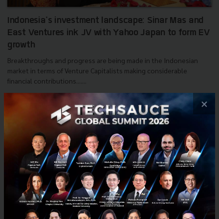
Indonesia's investment landscape: Sinar Mas and
East Ventures ink JV with Yahoo Japan to form EV
growth
Breakthroughs and progress are being made in the Indonesian
market in terms of Venture Capitalists making considerable
financial contributions.......
March 23, 2018
| By
Susan
×
0
News
News
Sina Mas
Indonesia
Yahoo Japan
E-mail :
contact@techsauce.co