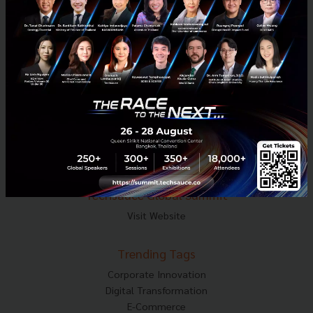
Tel : 02-001-5375
Mobile : 06-4658-9500
Techsauce Media
About Techsauce
Techsauce Services
Privacy Policy
ส่งบทความ
Techsauce Global Summit
Visit Website
Trending Tags
Corporate Innovation
Digital Transformation
E-Commerce