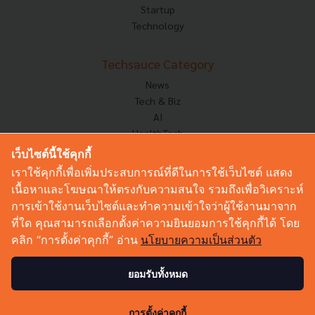
Startup
Technology
Techsauce Category
News
Tech & Biz
AI
HealthTech
Exec Insight
เว็บไซต์นี้ใช้คุกกี้
Corp Innov
เราใช้คุกกี้เพื่อเพิ่มประสบการณ์ที่ดีในการใช้เว็บไซต์ แสดง
Saucy Thoughts
เนื้อหาและโฆษณาให้ตรงกับความสนใจ รวมถึงเพื่อวิเคราะห์
Based On
การเข้าใช้งานเว็บไซต์และทำความเข้าใจว่าผู้ใช้งานมาจาก
Sustainable
ที่ใด คุณสามารถเลือกตั้งค่าความยินยอมการใช้คุกกี้ได้ โดย
Videos
คลิก “การตั้งค่าคุกกี้” อ่าน
นโยบายความเป็นส่วนตัว
Podcast
Startup Guide
ยอมรับทั้งหมด
© Copyright 2026 :
Techsauce All rights reserved.
การตั้งค่าคุกกี้