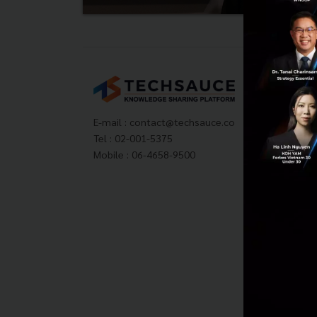
Tech
About
Techs
E-mail :
contact@techsauce.co
Privac
Tel : 02-001-5375
ส่งบ
Mobile : 06-4658-9500
Tech
Visit