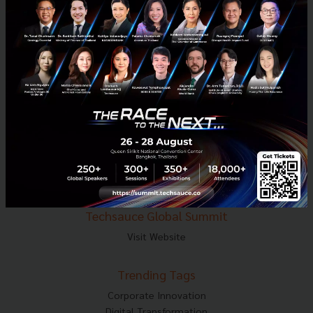
E-mail :
contact@techsauce.co
Tel : 02-001-5375
Mobile : 06-4658-9500
Techsauce Media
About Techsauce
Techsauce Services
Privacy Policy
ส่งบทความ
Techsauce Global Summit
Visit Website
Trending Tags
Corporate Innovation
Digital Transformation