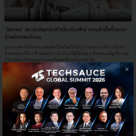
‘Sanas’ สตาร์ทอัพแปลงสำเนียงเรียลไทม์ ความสำเร็จที่แลกมา
ด้วยข้อหาลบตัวตน
Sanas สตาร์ทอัพ AI แปลงสำเนียงเรียลไทม์จาก Stanford โต 0 เป็น 62
ล้านดอลลาร์ใน 2 ปี ระดมทุน 121 ล้าน มีผู้ใช้ทะลุ 1 ล้านคน แต่ถูกวิจารณ์
ว่ากำลังลบตัวตนคนทำคอลเซ็นเตอร์ในประเทศกำลัง...
×
พฤษภาคม 21, 2026
| By
Techsauce Team
0
Startup Guide
AI
Sanas
Startup
Edge AI