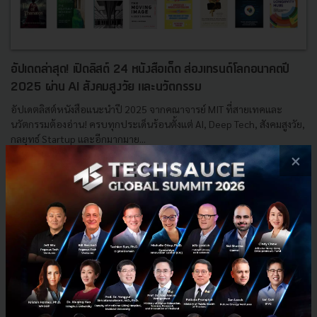
อัปเดตล่าสุด! เปิดลิสต์ 24 หนังสือเด็ด ส่องเทรนด์โลกอนาคตปี
2025 ผ่าน AI สังคมสูงวัย และนวัตกรรม
อัปเดตลิสต์หนังสือแนะนำปี 2025 จากคณาจารย์ MIT ที่สายเทคและ
นวัตกรรมต้องอ่าน! ครบทุกประเด็นร้อนตั้งแต่ AI, Deep Tech, สังคมสูงวัย,
กลยุทธ์ Startup และอีกมากมาย...
×
กรกฎาคม 15, 2025
| By
Techsauce Team
4
Saucy Thoughts
AI
MIT
Book
Science