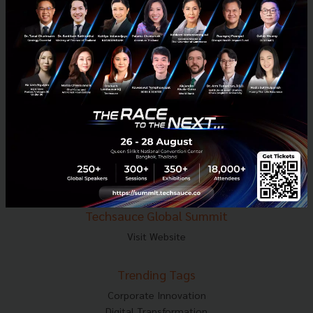
E-mail :
contact@techsauce.co
Tel : 02-001-5375
Mobile : 06-4658-9500
Techsauce Media
About Techsauce
Techsauce Services
Privacy Policy
ส่งบทความ
Techsauce Global Summit
Visit Website
Trending Tags
Corporate Innovation
Digital Transformation