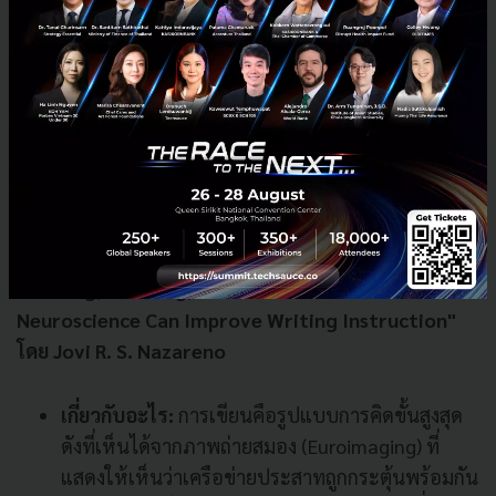
เป็นแหล่งรวมนักวิจัย ผู้ประกอบการ และนักลงทุน
ทั่วโลก
ทำไมถึงน่าสนใจ:
เหมาะสำหรับผู้บริหารและผู้นำ
องค์กรที่กำลังมองหาวิธีแก้ปัญหาใหญ่ นั่นคือ จะ
สร้างนวัตกรรมให้เร็วทันโลกได้อย่างไร? หนังสือเล่ม
นี้นำเสนอแนวทางปฏิบัติในการดึงทรัพยากรจาก
"ระบบนิเวศนวัตกรรม" ภายนอก ซึ่งเป็นกลยุทธ์ที่
จำเป็นอย่างยิ่งในปัจจุบัน
"Writing, Thinking, and the Brain: How
Neuroscience Can Improve Writing Instruction"
โดย Jovi R. S. Nazareno
เกี่ยวกับอะไร:
การเขียนคือรูปแบบการคิดขั้นสูงสุด
ดังที่เห็นได้จากภาพถ่ายสมอง (Euroimaging) ที่
แสดงให้เห็นว่าเครือข่ายประสาทถูกกระตุ้นพร้อมกัน