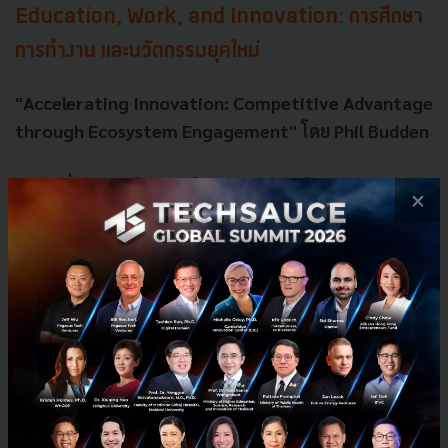
Education, Work, and Innovation: การศึกษา
การทำงาน และนวัตกรรมยุคใหม่
"Accelerating Innovation: Competitive Advantage
through Ecosystem Engagement" โดย Phil Budden
เกี่ยวกับอะไร:
ผู้นำในองค์กรขนาดใหญ่ต้องเผชิญ
×
กับแรงกดดันอย่างต่อเนื่องในการสร้างนวัตกรรม
และมีเพียงไม่กี่คนที่มีทรัพยากรภายในเพียงพอที่จะ
ตามทันความก้าวหน้าอย่างรวดเร็วของวิทยาศาสตร์
และเทคโนโลยี แต่เมื่อมองออกไปนอกองค์กรของ
ตนเอง ส่วนใหญ่ต้องเผชิญกับภูมิทัศน์ของทรัพยากร
ภายนอกที่น่าสับสน ใน “Accelerating Innovation”
ผู้นำจะได้พบกับคู่มือปฏิบัติสำหรับภูมิทัศน์ภายนอก
นี้ Budden และ Murray ได้ให้แนวทางในการนำทาง
ระบบนิเวศนวัตกรรม (innovation ecosystems) ซึ่ง