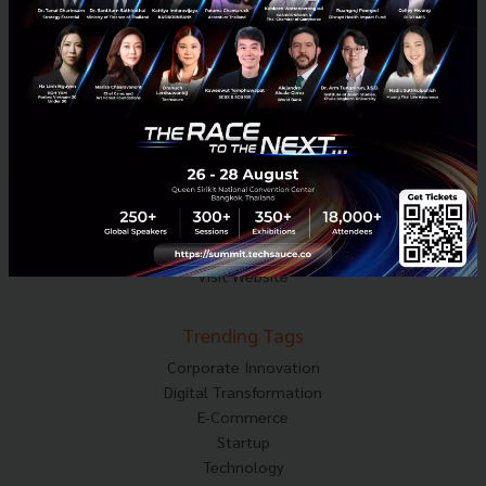
Techsauce Media
About Techsauce
Techsauce Services
Privacy Policy
ส่งบทความ
Techsauce Global Summit
Visit Website
Trending Tags
Corporate Innovation
Digital Transformation
E-Commerce
Startup
Technology