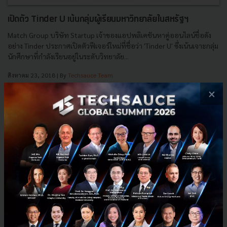
เปิดตัว Tinder U เน้นกลุ่มผู้เรียนมหาวิทยาลัยในสหรัฐฯ
Match Group บริษัท Startup เจ้าของแอปพลิเคชันหาคู่ออนไลน์ชื่อดัง
อย่าง Tinder ประกาศเปิดตัวฟีเจอร์ใหม่ที่ชื่อว่า 'Tinder U' ซึ่งเน้นเจาะกลุ่ม
นักศึกษาที่กำลังเรียนอยู่ในระดับวิทยาลัย...
สิงหาคม 23, 2018
| By
Techsauce Team
35
×
News
App
Tinder
dating
Tinder U
E-mail :
contact@techsauce.co
Tel : 02-001-5375
Mobile : 06-4658-9500