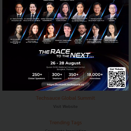
E-mail :
contact@techsauce.co
Tel : 02-001-5375
Mobile : 06-4658-9500
Techsauce Media
About Techsauce
Techsauce Services
Privacy Policy
ส่งบทความ
Techsauce Global Summit
Visit Website
Trending Tags
Corporate Innovation