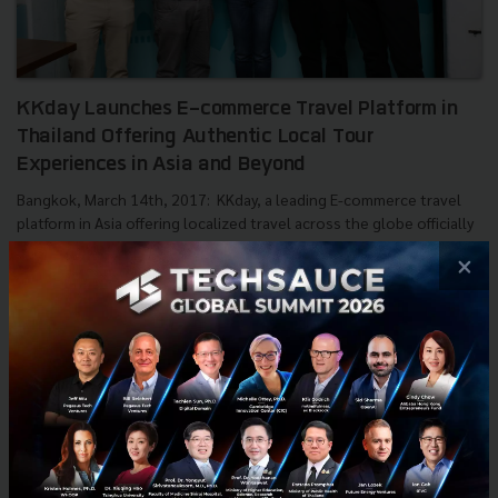
KKday Launches E-commerce Travel Platform in
Thailand Offering Authentic Local Tour
Experiences in Asia and Beyond
Bangkok, March 14th, 2017: KKday, a leading E-commerce travel
platform in Asia offering localized travel across the globe officially
launched in Thailand today, bringing unique an...
×
April 21, 2017
| By
Techsauce Team
1.6k
PR News
SEA
tours
KKDay
Travel