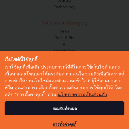
Technology
Techsauce Category
News
Tech & Biz
AI
HealthTech
Exec Insight
เว็บไซต์นี้ใช้คุกกี้
Corp Innov
เราใช้คุกกี้เพื่อเพิ่มประสบการณ์ที่ดีในการใช้เว็บไซต์ แสดง
Saucy Thoughts
เนื้อหาและโฆษณาให้ตรงกับความสนใจ รวมถึงเพื่อวิเคราะห์
Based On
การเข้าใช้งานเว็บไซต์และทำความเข้าใจว่าผู้ใช้งานมาจาก
Sustainable
ที่ใด คุณสามารถเลือกตั้งค่าความยินยอมการใช้คุกกี้ได้ โดย
Videos
คลิก “การตั้งค่าคุกกี้” อ่าน
นโยบายความเป็นส่วนตัว
Podcast
Startup Guide
ยอมรับทั้งหมด
© Copyright 2026 :
Techsauce All rights reserved.
การตั้งค่าคุกกี้