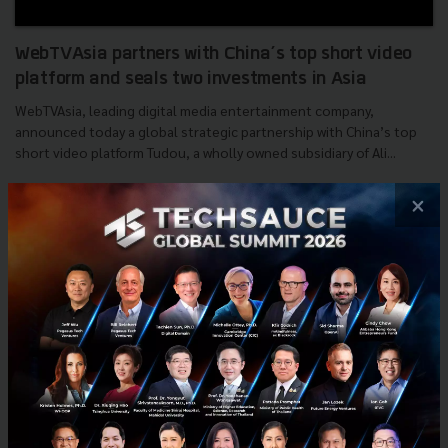
WebTVAsia partners with China’s top short video
platform and seals two investments in Asia
WebTVAsia, leading digital media entertainment company,
announced today a global strategic partnership with China’s top
short video platform Tudou, a wholly owned subsidiary of Ali...
June 2, 2017
| By
Techsauce Team
×
0
PR News
Tudou
News
Layaria
WebTVAsia
E-mail :
contact@techsauce.co
Tel : 02-001-5375