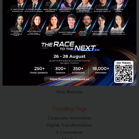
Mobile : 06-4658-9500
Techsauce Media
About Techsauce
Techsauce Services
Privacy Policy
ส่งบทความ
Techsauce Global Summit
Visit Website
Trending Tags
Corporate Innovation
Digital Transformation
E-Commerce
Startup