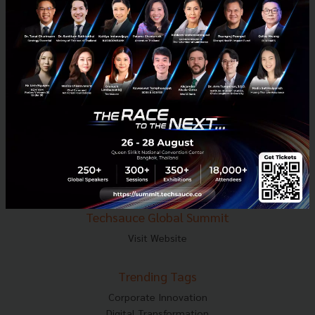
E-mail :
contact@techsauce.co
Tel : 02-001-5375
Mobile : 06-4658-9500
Techsauce Media
About Techsauce
Techsauce Services
Privacy Policy
ส่งบทความ
Techsauce Global Summit
Visit Website
Trending Tags
Corporate Innovation
Digital Transformation