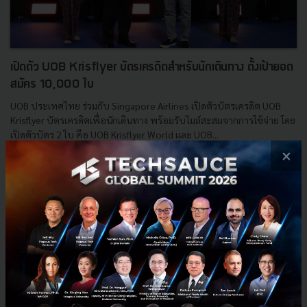
เปิดตัว UOB Krisflyer บัตรเครดิตสำหรับนักเดินทาง ตั้งเป้ายอด
สมัคร 10,000 ใบ
UOB ประเทศไทย ร่วมกับ Singapore Airlines เปิดตัวบัตรเครดิต UOB
Krisflyer บัตรเครดิตเพื่อนักเดินทาง พร้อมรับไมล์สะสมจากการใช้จ่าย โดย
เปิดตัวบัตร 2 ใบ คือ UOB Krisflyer World และ UOB...
×
มกราคม 19, 2024
| By
Techsauce Team
0
News
UOB
บัตรเครดิต
UOB Krisflyer
singapore-airlines