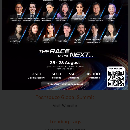
E-mail :
contact@techsauce.co
Tel : 02-001-5375
Mobile : 06-4658-9500
Techsauce Media
About Techsauce
Techsauce Services
Privacy Policy
ส่งบทความ
Techsauce Global Summit
Visit Website
Trending Tags
Corporate Innovation