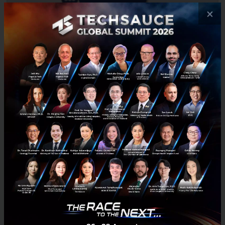
×
Viabus แอปติดตามรถเมล์ บอกตำแหน่งแบบ Real-time หมด
ปัญหารอเก้อ
Viabus (เวียบัส) แอปติดตามและนำทางขนส่งโดยสารแบบเรียลไทม์ที่จะ
ทำให้ชีวิตทุกคนนั้นง่ายขึ้น ซึ่งสนับสนุนโดยองค์การขนส่งมวลชนกรุงเทพ
(BMA) และจุฬาลงกรณ์มหาวิทยาลัย (CU Innovation Hub)...
กรกฎาคม 17, 2020
| By
Techsauce Team
0
News
BMA
Bus
ขสมก.
Viabus