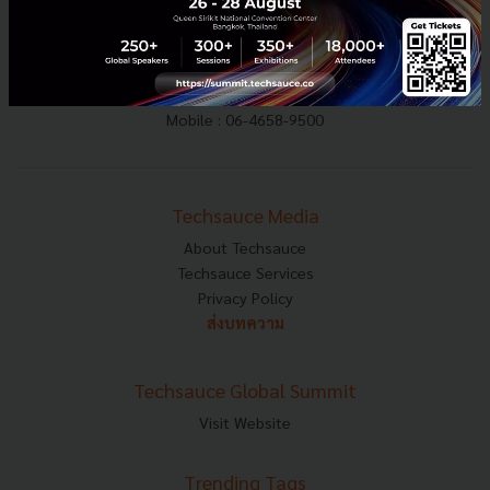
E-mail :
contact@techsauce.co
Tel : 02-001-5375
Mobile : 06-4658-9500
Techsauce Media
About Techsauce
Techsauce Services
Privacy Policy
ส่งบทความ
Techsauce Global Summit
Visit Website
Trending Tags