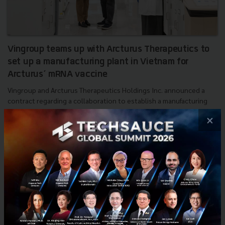
Vingroup teams up with Arcturus Therapeutics to
set up a manufacturing plant in Vietnam for
Arcturus’ mRNA vaccine
Vingroup and Arcturus Therapeutics Holdings Inc. announced a
contract regarding a collaboration to establish a manufacturing
facility in Vietnam for the manufacture of Arcturus' m...
×
August 4, 2021
| By
Techsauce Team
39
News
PR News
mrna
vingroup
vinbiocare
covid-19-vaccine