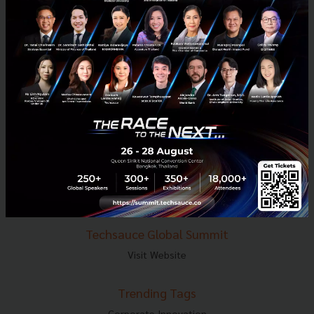
E-mail :
contact@techsauce.co
Tel : 02-001-5375
Mobile : 06-4658-9500
Techsauce Media
About Techsauce
Techsauce Services
Privacy Policy
ส่งบทความ
Techsauce Global Summit
Visit Website
Trending Tags
Corporate Innovation