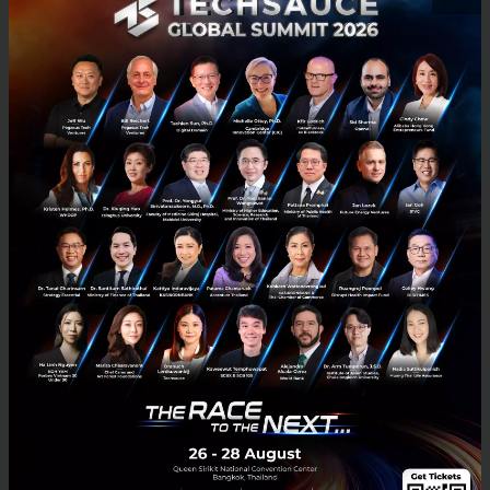
5 challenges that make it difficult for app
publishers to maximize their app yield
A big challenge that app publishers face is monetizing their apps
effectively. They build a great app and want their app to yield good
returns, so they look at ad partners who can ...
November 6, 2015
| By
Techsauce Team
0
News
VMAX
News
Ads Partner
Ads Network
E-mail :
contact@techsauce.co