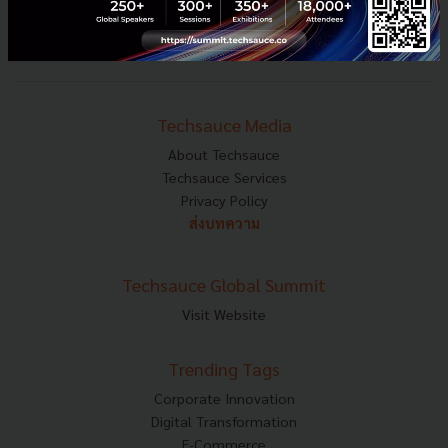
Tel : 02-001-5375
Mobile : 06-4658-9500
Techsauce Media
About Techsauce
Techsauce Services
Privacy Policy
ส่งบทความ
Techsauce Global Summit
Visit Website
Trending Tags
Corporate Innovation
Digital Transformation
E-Commerce