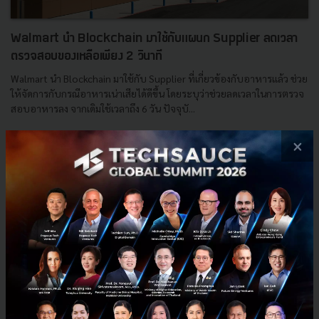
Walmart นำ Blockchain มาใช้กับแผนก Supplier ลดเวลา
ตรวจสอบของเหลือเพียง 2 วินาที
Walmart นำ Blockchain มาใช้กับ Supplier ที่เกี่ยวข้องกับอาหารแล้ว ช่วย
ให้จัดการกับกรณีอาหารเน่าเสียได้ดีขึ้น โดยระบุว่าช่วยลดเวลาในการตรวจ
สอบอาหารลง จากเดิมใช้เวลาถึง 6 วัน ปัจจุบั...
พฤษภาคม 4, 2018
| By
Techsauce Team
×
1
News
Retail
Supplier
Wallmart
Blockchain
E-mail :
contact@techsauce.co
Tel : 02-001-5375