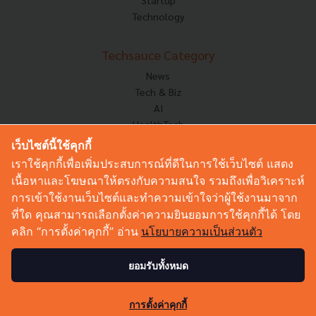
Technology
Techsauce Category
News
Tech & Biz
AI
HealthTech
Exec Insight
เว็บไซต์นี้ใช้คุกกี้
Corp Innov
เราใช้คุกกี้เพื่อเพิ่มประสบการณ์ที่ดีในการใช้เว็บไซต์ แสดง
Saucy Thoughts
เนื้อหาและโฆษณาให้ตรงกับความสนใจ รวมถึงเพื่อวิเคราะห์
Based On
การเข้าใช้งานเว็บไซต์และทำความเข้าใจว่าผู้ใช้งานมาจาก
Sustainable
ที่ใด คุณสามารถเลือกตั้งค่าความยินยอมการใช้คุกกี้ได้ โดย
Videos
คลิก “การตั้งค่าคุกกี้” อ่าน
นโยบายความเป็นส่วนตัว
Podcast
Startup Guide
ยอมรับทั้งหมด
© Copyright 2026 :
Techsauce All rights reserved.
การตั้งค่าคุกกี้