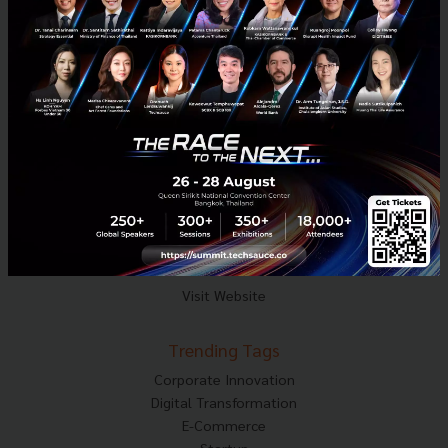
Mobile : 06-4658-9500
Techsauce Media
About Techsauce
Techsauce Services
Privacy Policy
ส่งบทความ
Techsauce Global Summit
Visit Website
Trending Tags
Corporate Innovation
Digital Transformation
E-Commerce
Startup