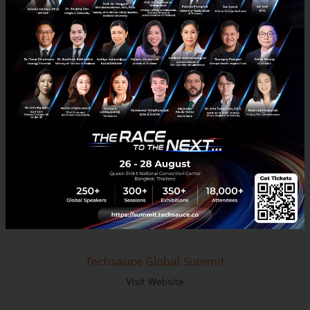
E-mail :
contact@techsauce.co
Tel : 02-001-5375
Mobile : 06-4658-9500
Techsauce Media
About Techsauce
Techsauce Services
Privacy Policy
ส่งบทความ
Techsauce Global Summit
Visit Website