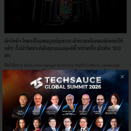
นักวิทย์ฯ โหลดจีโนมสมบูรณ์ชุดแรก เข้าควอนตัมคอมพิวเตอร์ได้
แล้ว! ตั้งเป้าวิเคราะห์พันธุกรรมมนุษย์เร็วกว่าเครื่องมือเดิม 100
เท่า
ทีมวิจัยจาก Wellcome Sanger Institute ร่วมกับ Oxford, Cambridge
และ Melbourne โหลดจีโนม Hepatitis D เข้าสู่ควอนตัมคอมพิวเตอร์ IBM
×
Heron 156 คิวบิตเป็นครั้งแรก ตั้งเป้าวิเคราะห์พันจ...
เมษายน 21, 2026
| By
Techsauce Team
0
News
Genomics
Pangenome
IBM Heron
Hepatitis D