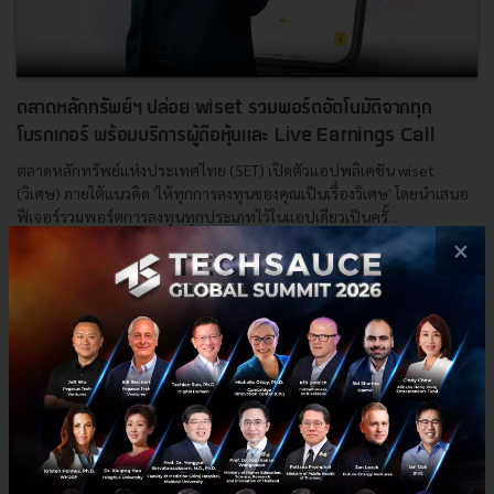
ตลาดหลักทรัพย์ฯ ปล่อย wiset รวมพอร์ตอัตโนมัติจากทุก
โบรกเกอร์ พร้อมบริการผู้ถือหุ้นและ Live Earnings Call
ตลาดหลักทรัพย์แห่งประเทศไทย (SET) เปิดตัวแอปพลิเคชัน wiset
(วิเศษ) ภายใต้แนวคิด 'ให้ทุกการลงทุนของคุณเป็นเรื่องวิเศษ' โดยนำเสนอ
ฟีเจอร์รวมพอร์ตการลงทุนทุกประเภทไว้ในแอปเดียวเป็นครั้...
×
มิถุนายน 10, 2026
| By
Techsauce Team
0
News
set
wiset