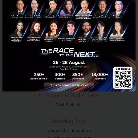
E-mail :
contact@techsauce.co
Tel : 02-001-5375
Mobile : 06-4658-9500
Techsauce Media
About Techsauce
Techsauce Services
Privacy Policy
ส่งบทความ
Techsauce Global Summit
Visit Website
Trending Tags
Corporate Innovation
Digital Transformation