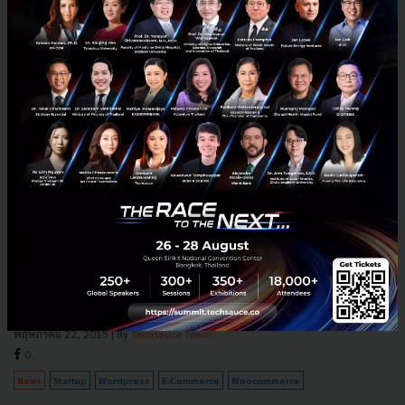
WordPress ซื้อกิจการ WooCommerce มุ่งหน้าสู่ธุรกิจ
Ecommerce เต็มสูบ
ใครที่พัฒนาเว็บฯ ด้วย WordPress น่าจะรู้จัก WooCommerce Plugin กัน
เป็นอย่างดี เพราะมียอดดาวน์โหลดสูงถึง 7.5 ล้านครั้ง, เป็น E-Commerce
WordPress Plugin ที่ได้รับความนิยมมากสุด และต...
พฤษภาคม 22, 2015
| By
Techsauce Team
0
News
Startup
Wordpress
E-Commerce
Woocommerce