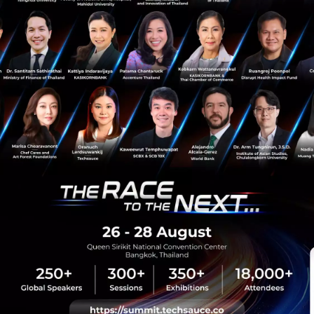
sauce Media
Trending Tags
 Techsauce
Corporate Innovation
auce Services
Digital Transformation
y Policy
E-Commerce
ทความ
Startup
Technology
sauce Global Summit
 Website