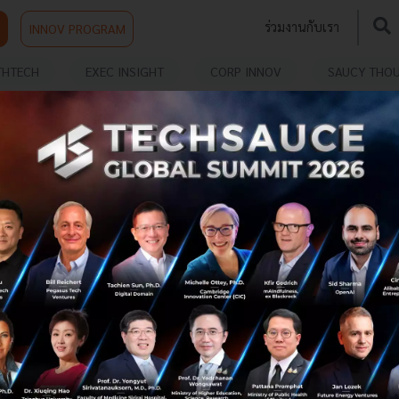
ร่วมงานกับเรา
INNOV PROGRAM
THTECH
EXEC INSIGHT
CORP INNOV
SAUCY THO
JD.com ประกาศจ่ายค่าแรงพนักงานด้วย ‘หยวน
ดิจิทัล’
JD.com ยักษ์ใหญ่อีคอมเมิร์ซจากจีนประกาศจ่ายค่าแรง
พนักงานด้วย ‘หยวนดิจิทัล’...
เมษายน 27, 2021
| By
Techsauce Team
10
News
Yuan
china
JD.com
digital