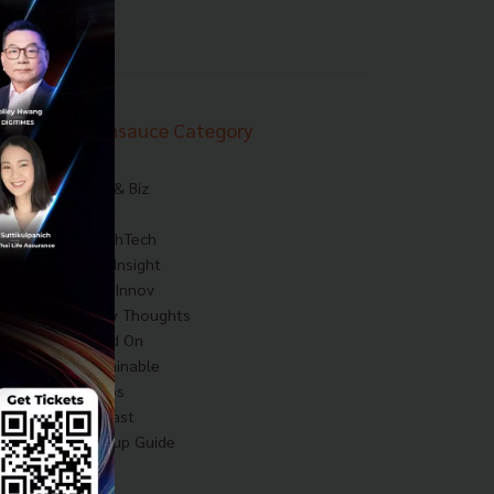
Techsauce Category
News
Tech & Biz
AI
HealthTech
Exec Insight
Corp Innov
Saucy Thoughts
Based On
Sustainable
Videos
Podcast
Startup Guide