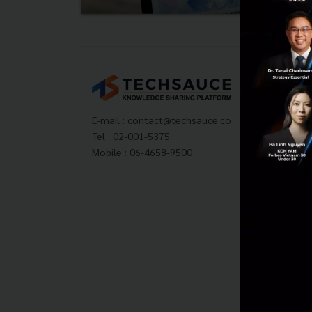
Tech
About
Techs
E-mail :
contact@techsauce.co
Privac
Tel : 02-001-5375
ส่งบ
Mobile : 06-4658-9500
Tech
Visit