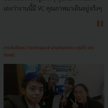
เลยว่างานนี้มี VC คุณภาพมาเดินอยู่จริงๆ
การเติบโตของ Techsauce ผ่านสายตาของ คุณโจ้ จาก
QueQ