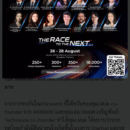
ใครจะคาดคิดว่าสัตวแพทย์มาร่วมงาน Techsauce Global
Summit 2018 แต่อะไรก็เกิดขึ้นได้ในงานประจำปีที่เหล่า
Startup นับพันชีวิตมาร่วมพบปะกัน
ไม่คาดคิดเลยว่าแค่วันแรกก็มีคนลงทะเบียนกับเราเยอะ
มาก
จากการพบกันในงาน event ที่ใต้หวันของคุณ Mak co-
founder จาก ANIWARE และคุณเอม (อมฤต เจริญพันธ์)
Techsauce co-founder ทำให้คุณ Mak ได้ทราบว่าประ
ทศไทยกำลังมีสิ่งน่าสนใจเกิดขึ้นในวงการ Startup และจะ