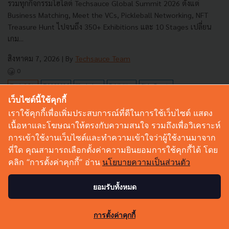
รวมทุกกิจกรรมไฮไลต์ Techsauce Global Summit 2026 ตั้งแต่
Business Matching, Meet the VCs, Pickleball Networking, NFT
Treasure Hunt ไปจนถึง 350+ Exhibitions และ 10 Stages เปลี่ยน
เกม...
สิงหาคม 7, 2026
| By
Techsauce Team
0
Tech & Biz
TSGS2026
Workshop
Exhibition
Side Events
เว็บไซต์นี้ใช้คุกกี้
เราใช้คุกกี้เพื่อเพิ่มประสบการณ์ที่ดีในการใช้เว็บไซต์ แสดง
เนื้อหาและโฆษณาให้ตรงกับความสนใจ รวมถึงเพื่อวิเคราะห์
การเข้าใช้งานเว็บไซต์และทำความเข้าใจว่าผู้ใช้งานมาจาก
ที่ใด คุณสามารถเลือกตั้งค่าความยินยอมการใช้คุกกี้ได้ โดย
คลิก “การตั้งค่าคุกกี้” อ่าน
นโยบายความเป็นส่วนตัว
ยอมรับทั้งหมด
69
การตั้งค่าคุกกี้