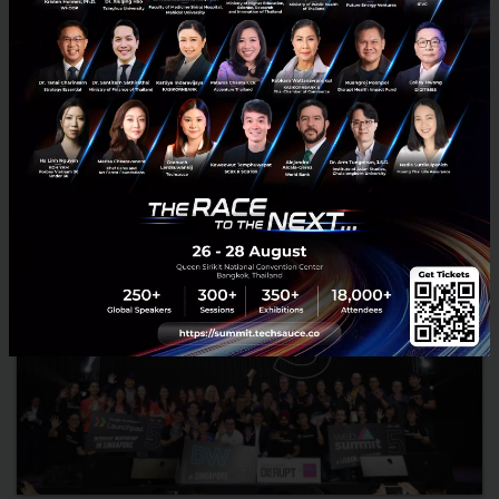
standing out as the top company for travel tours in Thailand with a
sleek and informative online platform which can be ...
January 8, 2018
| By
Susan
1
Tech & Biz
Travel
startup
Thailand
Tourkrub