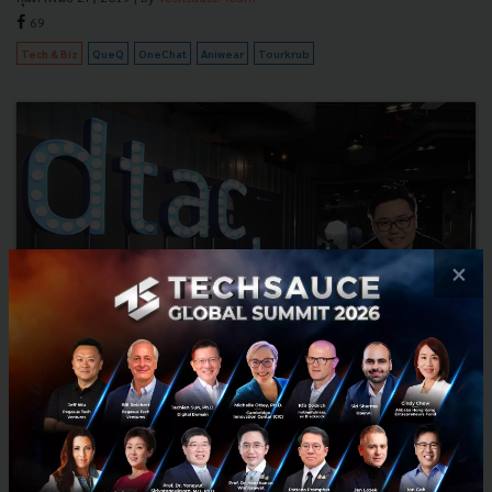
69
Tech & Biz
QueQ
OneChat
Aniwear
Tourkrub
×
TourKrub: An innovative Thai travel startup
As the Thai startup scene expands exponentially, TourKrub is