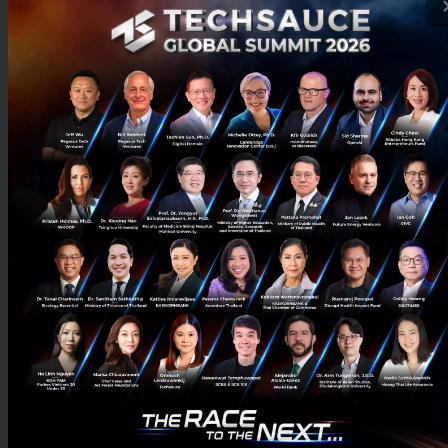
จำสัตว์ได้สูงสุด 5 ตัว (หมา แมว นก)
แจ้งเตือนเมื่อหายไปจากเฟรมนานผิดปกติ
ตรวจจับพฤติกรรม เช่น กิน เดิน นอน หรือวิ่งซน
แจ้งเตือนเมื่อทำของล้มหรือสร้างความเสียหาย
สรุปทุกกิจกรรมให้ในคลิปสั้นรายวัน
กล้องฉลาด…แต่ไม่ละเมิดความเป็นส่วนตัว
หลายคนอาจกังวลว่า กล้องวงจรปิดแบบ AI ที่ฉลาด
ขนาดนี้ จะ “แอบดู” หรือเปล่า?
AIS เข้าใจเรื่องนี้ดี เลยออกแบบ AiCAM ให้ “ฉลาดแบบ
เคารพความเป็นส่วนตัว” ของเจ้าของบ้านอย่างเต็มที่ โดย
ตัวกล้อง AiCAM จะมี
โหมด Privacy
ที่สั่งให้หันหลัง
อัตโนมัติได้ เวลาที่ไม่ต้องการให้จับภาพ เช่น ตอนอยู่บ้าน
หรืออยู่ในห้องนอน