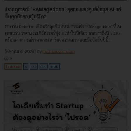
ปรากฏการณ์ ‘RAMageddon’ ยุคทองของศูนย์ข้อมูล AI แต่
เป็นยุคมืดของผู้บริโภค
รายงาน Deloitte เตือนวิกฤตชิปหน่วยความจำ 'RAMageddon' ที่ AI
จุดชนวน ราคาแรมเซิร์ฟเวอร์พุ่ง 4 เท่าในปีเดียว ลากยาวถึงปี 2030
พร้อมคาดการณ์ราคาคอม การ์ดจอ สตอเรจ และมือถือสิ้นปีนี้...
สิงหาคม 6, 2026
| By
Techsauce Team
0
Tech & Biz
AI
SSD
GPU
DRAM