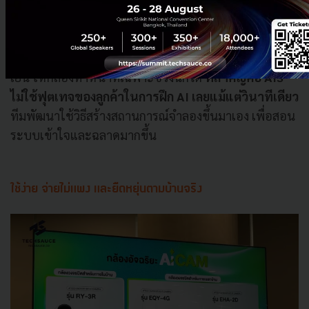
หรือผู้ใช้งานจะตั้งเวลาให้กล้องทำงานเฉพาะช่วงเวลาก็ได้
เหมือนกัน เช่น ออกไปทำงาน 9 โมงเช้า กลับบ้าน 6 โมง
เย็น ให้กล้องทำหน้าที่เฉพาะช่วงนี้ก็ได้
ที่สำคัญคือ AIS
ไม่ใช้ฟุตเทจของลูกค้าในการฝึก AI เลยแม้แต่วินาทีเดียว
ทีมพัฒนาใช้วิธีสร้างสถานการณ์จำลองขึ้นมาเอง เพื่อสอน
ระบบเข้าใจและฉลาดมากขึ้น
ใช้ง่าย จ่ายไม่แพง และยืดหยุ่นตามบ้านจริง