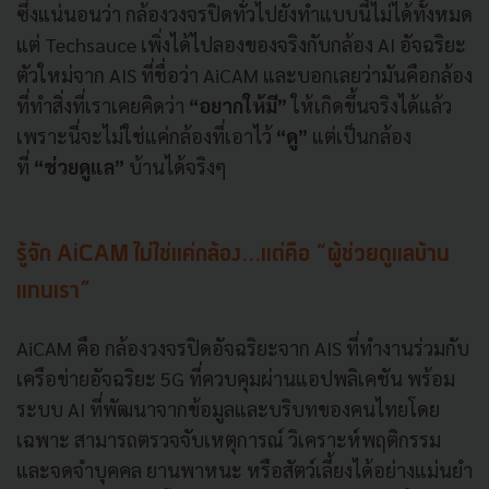
ซึ่งแน่นอนว่า กล้องวงจรปิดทั่วไปยังทำแบบนี้ไม่ได้ทั้งหมด
แต่ Techsauce เพิ่งได้ไปลองของจริงกับกล้อง AI อัจฉริยะ
ตัวใหม่จาก AIS ที่ชื่อว่า AiCAM และบอกเลยว่ามันคือกล้อง
ที่ทำสิ่งที่เราเคยคิดว่า
“อยากให้มี”
ให้เกิดขึ้นจริงได้แล้ว
เพราะนี่จะไม่ใช่แค่กล้องที่เอาไว้
“ดู”
แต่เป็นกล้อง
ที่
“ช่วยดูแล”
บ้านได้จริงๆ
รู้จัก AiCAM ไม่ใช่แค่กล้อง…แต่คือ “ผู้ช่วยดูแลบ้าน
แทนเรา”
AiCAM คือ กล้องวงจรปิดอัจฉริยะจาก AIS ที่ทำงานร่วมกับ
เครือข่ายอัจฉริยะ 5G ที่ควบคุมผ่านแอปพลิเคชัน พร้อม
ระบบ AI ที่พัฒนาจากข้อมูลและบริบทของคนไทยโดย
เฉพาะ สามารถตรวจจับเหตุการณ์ วิเคราะห์พฤติกรรม
และจดจำบุคคล ยานพาหนะ หรือสัตว์เลี้ยงได้อย่างแม่นยำ