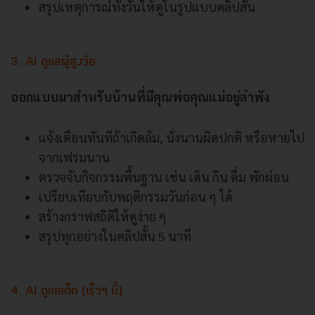
สรุปเหตุการณ์ทั้งวันให้ดูในรูปแบบคลิปสั้น
3. AI ดูแลผู้สูงวัย
ออกแบบมาสำหรับบ้านที่มีคุณพ่อคุณแม่อยู่ลำพัง
แจ้งเตือนทันทีถ้าเกิดล้ม, นั่งนานผิดปกติ หรือหายไป
จากเฟรมนาน
ตรวจจับกิจกรรมพื้นฐาน เช่น เดิน กิน ดื่ม พักผ่อน
เปรียบเทียบกับพฤติกรรมวันก่อน ๆ ได้
สร้างกราฟสถิติให้ดูง่าย ๆ
สรุปทุกอย่างในคลิปสั้น 5 นาที
4. AI ดูแลเด็ก (เร็วๆ นี้)