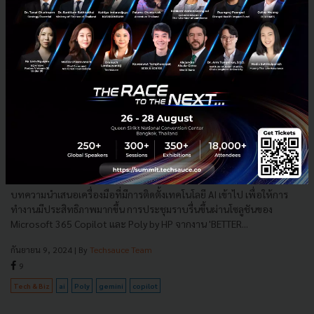
Ingram Micro ช่วยให้คุณทำงานแบบ Productive ได้อีก ด้วย
AI ของ Microsoft และ Poly by HP
บทความนำเสนอเครื่องมือที่มีการติดตั้งเทคโนโลยี AI เข้าไป เพื่อให้การ
ทำงานมีประสิทธิภาพมากขึ้น การประชุมราบรื่นขึ้นผ่านโซลูชันของ
Microsoft 365 Copilot และ Poly by HP จากงาน 'BETTER...
กันยายน 9, 2024
| By
Techsauce Team
9
Tech & Biz
ai
Poly
gemini
copilot