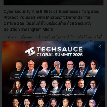
Cybersecurity Alert! 85% of Businesses Targeted.
Protect Yourself with Microsoft Defender for
Office 365. ป้องกันภัยไซเบอร์รอบด้าน ด้วย Security
Solution จาก Ingram Micro
การทำงานบนโลกออนไลน์กลายเป็นหัวใจสำคัญในโลกธุรกิจดิจิทัล แต่สิ่งที่
ยังคงน่ากังวลคือ ภัยคุกคามทางไซเบอร์ที่ทวีความรุนแรง และซับซ้อนมาก
×
ขึ้น รู้หรือไม่ว่ากว่า 90% ของการโจมตีทางไซเบอร...
กันยายน 30, 2024
| By
Techsauce Team
0
Tech & Biz
Antivirus
microsoft
ingram-micro
Microsoft Defender for Office 365