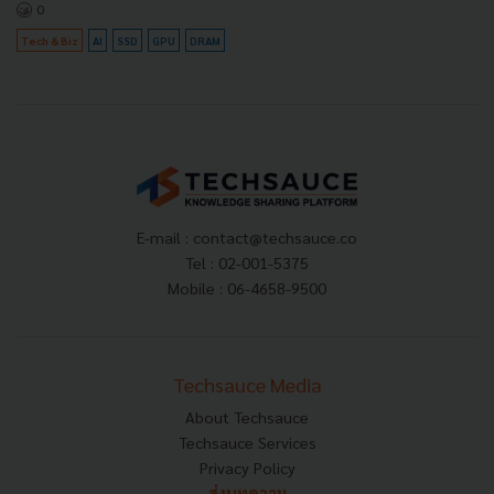
0
Tech & Biz
AI
SSD
GPU
DRAM
E-mail :
contact@techsauce.co
Tel : 02-001-5375
Mobile : 06-4658-9500
Techsauce Media
About Techsauce
Techsauce Services
Privacy Policy
ส่งบทความ