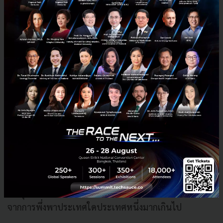
และยิ่ง AI เติบโตเร็วมากเท่าไร ความสำคัญของระบบเบื้อง
หลังเหล่านี้ก็ยิ่งทวีคูณ เพราะในโลก AI สิ่งที่สำคัญไม่ใช่แค่
โมเดลที่ฉลาดที่สุด แต่คือระบบทั้งหมดที่ทำให้โมเดลเหล่า
นั้นสามารถทำงานได้จริง
จากฐานการผลิตต้นทุนต่ำ สู่ศูนย์กลาง Supply
Chain เชิงยุทธศาสตร์
Supply Chain โลกกำลังเริ่มกระจายตัว หลายบริษัทเริ่ม
ขยายฐานการผลิตมายัง ASEAN มากขึ้น ทั้งเวียดนาม
มาเลเซีย สิงคโปร์ และไทย เหตุผลสำคัญไม่ใช่เพียงเรื่อง
ต้นทุน แต่คือ 'Resilience' โลกกำลังพยายามลดความเสี่ยง
จากการพึ่งพาประเทศใดประเทศหนึ่งมากเกินไป