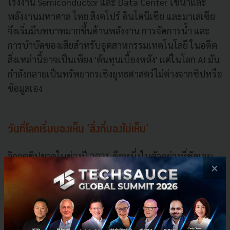
โรงงาน Semiconductor และ Data Center ใช้น้ำและ
พลังงานมหาศาล ไทย สิงคโปร์ อินโดนีเซีย และมาเลเซีย
จึงเริ่มมีบทบาทมากขึ้นด้านพลังงาน การจัดการน้ำ และ
การบำบัดของเสียสำหรับอุตสาหกรรมเทคโนโลยี ในอดีต
สิ่งเหล่านี้อาจเป็นเพียง 'ต้นทุนเบื้องหลัง' แต่ในโลก AI มัน
กำลังกลายเป็นทรัพยากรเชิงยุทธศาสตร์ไม่ต่างจากชิปหรือ
ข้อมูลเอง
วันที่โลกเริ่มมองเห็น 'สิ่งที่มองไม่เห็น'
วิกฤตชิปขาดในช่วงปี 2021 คือหนึ่งในตัวอย่างที่ชัดเจน
×
ที่สุด เมื่อโรงงานผลิตชิปหยุดชะงัก รถยนต์ไม่สามารถส่ง
มอบได้ สมาร์ตโฟนขาดตลาด และ Supply Chain ทั่วโลก
เริ่มสะดุดพร้อมกัน ในชั่วข้ามคืน โลกก็ตระหนักว่า
Semiconductor ไม่ใช่เพียงอุตสาหกรรมหนึ่ง แต่มันคือ
โครงสร้างพื้นฐานของเศรษฐกิจดิจิทัล