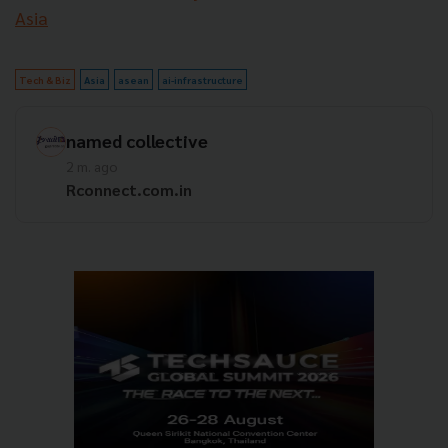
Asia
Tech & Biz
Asia
asean
ai-infrastructure
named collective
2 m. ago
Rconnect.com.in