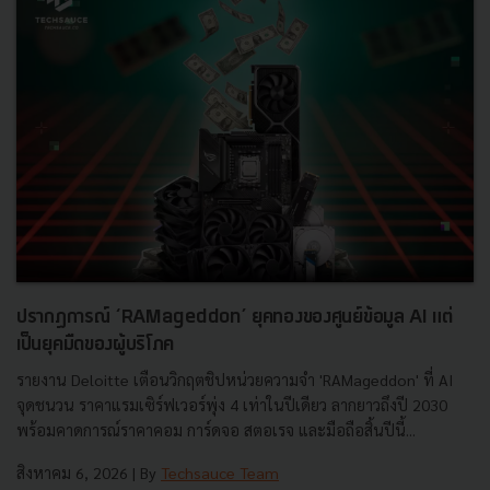
ปรากฏการณ์ ‘RAMageddon’ ยุคทองของศูนย์ข้อมูล AI แต่
เป็นยุคมืดของผู้บริโภค
รายงาน Deloitte เตือนวิกฤตชิปหน่วยความจำ 'RAMageddon' ที่ AI
จุดชนวน ราคาแรมเซิร์ฟเวอร์พุ่ง 4 เท่าในปีเดียว ลากยาวถึงปี 2030
พร้อมคาดการณ์ราคาคอม การ์ดจอ สตอเรจ และมือถือสิ้นปีนี้...
สิงหาคม 6, 2026
| By
Techsauce Team