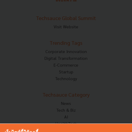
Techsauce Global Summit
Visit Website
Trending Tags
Corporate Innovation
Digital Transformation
E-Commerce
Startup
Technology
Techsauce Category
News
Tech & Biz
AI
HealthTech
Exec Insight