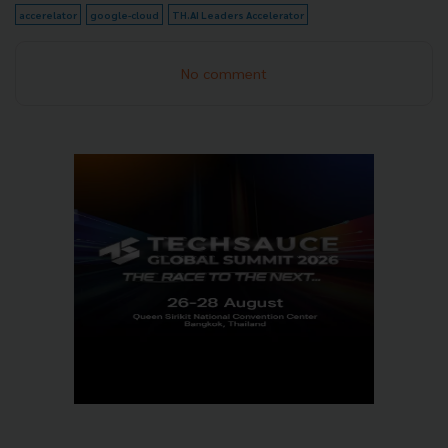
accerelator
google-cloud
TH.AI Leaders Accelerator
No comment