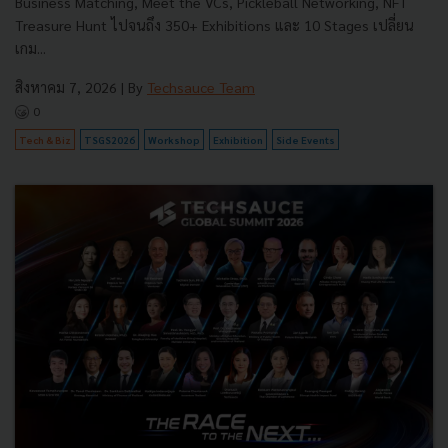
Business Matching, Meet the VCs, Pickleball Networking, NFT
Treasure Hunt ไปจนถึง 350+ Exhibitions และ 10 Stages เปลี่ยน
เกม...
สิงหาคม 7, 2026
| By
Techsauce Team
0
Tech & Biz
TSGS2026
Workshop
Exhibition
Side Events