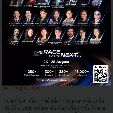
อันดับสอง และได้รับการยอมรับด้านความสามารถในการ
ขยายธุรกิจไปทั่วโลกและถือกรรมสิทธิ์ในโมเดล ML
ส่วน
Idyllias
โซลูชัน PropTech ที่ขับเคลื่อนด้วย AI ได้รับ
คะแนนตามมาเป็นอันดับสามจากการอินทิเกรตผลิตภัณฑ์
และนวัตกรรมของบริษัท
ทีมผู้ชนะสามอันดับแรกนี้จะได้รับเงินทุนสนับสนุนแบบเร่งด่วน
(fast-track funding) จาก depa ได้คำปรึกษาด้านการ
ลงทุนเพิ่มเติมจาก Beacon Venture Capital และ A2D
Ventures รวมถึงได้รับการสนับสนุนเพิ่มเติมจาก tridorian
และ Google Cloud
นอกเหนือจากนี้ สตาร์ทอัพที่เข้าร่วมโครงการทั้ง 12 ทีม
ทำให้โรดแมปการพัฒนาผลิตภัณฑ์แข็งแกร่งขึ้น ได้ขยาย