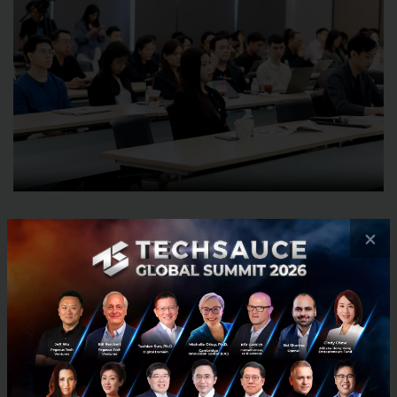
คณะกรรมการตัดสินประเมินสตาร์ทอัพ โดยพิจารณาจาก
×
นวัตกรรม ศักยภาพด้านการตลาด ความสามารถในการ
ปรับขยายขนาด และการสร้างผลกระทบ โดย
Arincare
ผู้นำในกลุ่ม HealthTech ได้รับคะแนนสูงสุด ทั้งด้าน
ตำแหน่งทางการตลาดและความพร้อมทางเทคนิค
ขณะที่
Edsy
โค้ชภาษาอังกฤษ AI ได้คะแนนตามมาเป็น