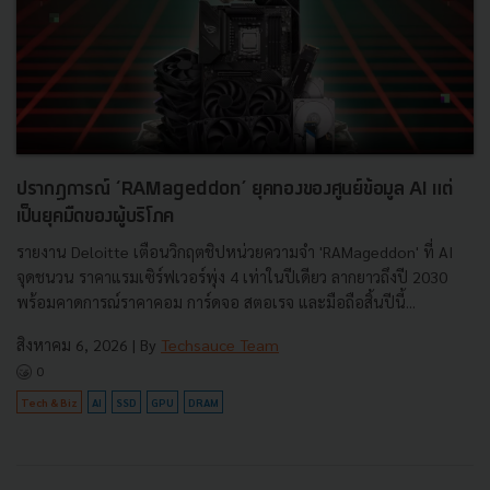
ปรากฏการณ์ ‘RAMageddon’ ยุคทองของศูนย์ข้อมูล AI แต่
เป็นยุคมืดของผู้บริโภค
รายงาน Deloitte เตือนวิกฤตชิปหน่วยความจำ 'RAMageddon' ที่ AI
จุดชนวน ราคาแรมเซิร์ฟเวอร์พุ่ง 4 เท่าในปีเดียว ลากยาวถึงปี 2030
พร้อมคาดการณ์ราคาคอม การ์ดจอ สตอเรจ และมือถือสิ้นปีนี้...
สิงหาคม 6, 2026
| By
Techsauce Team
0
Tech & Biz
AI
SSD
GPU
DRAM