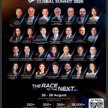
มกราคม 5, 2022
| By
Techsauce Team
79
Tech & Biz
PDPA
Data Wow
nForce Secure
อัพสกิล Data Privacy และ Security ปรับธุรกิจรับ PDPA
แบบมืออาชีพ ด้วย PDPA Prokit