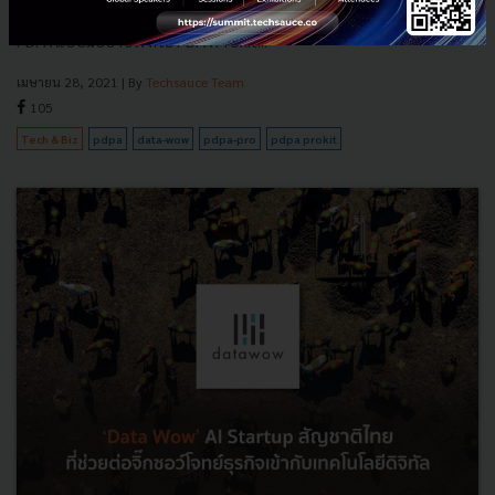
อัพสกิล Data Privacy และ Data Security เตรียมองค์กรปรับธุรกิจรับ
PDPA แบบมืออาชีพ ด้วย PDPA Prokit...
เมษายน 28, 2021
| By
Techsauce Team
105
Tech & Biz
pdpa
data-wow
pdpa-pro
pdpa prokit