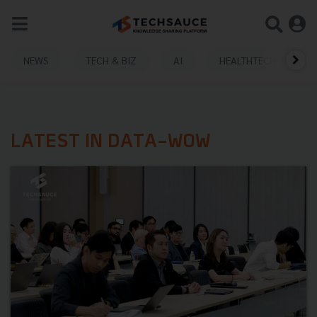
NEWS
TECH & BIZ
AI
HEALTHTECH
LATEST IN DATA-WOW