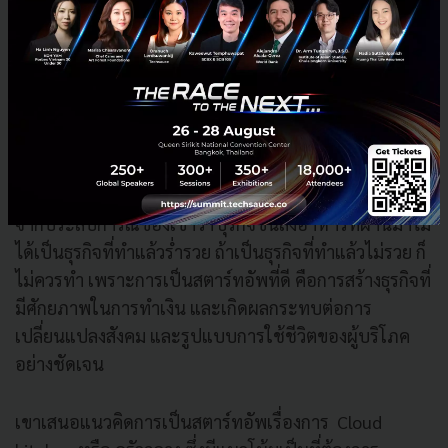
เพื่อนคณะบริหารธุรกิจยังชวนผมกับเพื่อนไปลงแข่งด้วย
กันในรายการอื่นอีกด้วย
อีกอย่างที่ผมคิดว่าทีมของเราได้ความรู้และประสบการณ์ที่
ดีจากการแข่งขันในครั้งนี้คือ การได้พูดคุยนำเสนอแผน
ธุรกิจกับคุณไบรอัน ที่มาจาก Berkeley SkyDeck Fund เริ่ม
ต้นทางทีมนำเสนอธุรกิจขนส่งอาหาร แต่คุณไบรอันเล่า
จากประสบการณ์ของเขาว่า ธุรกิจขนส่งอาหารที่ผ่านมาไม่
ได้เป็นธุรกิจที่ทำแล้วร่ำรวย ถ้าเป็นธุรกิจที่ทำแล้วไม่รวย ก็
ไม่ควรทำ เพราะการเป็นสตาร์ทอัพที่ดี คือการสร้างธุรกิจที่
มีศักยภาพในการทำเงิน และเกิดผลกระทบต่อการ
เปลี่ยนแปลงสังคม และรูปแบบการใช้ชีวิตของผู้บริโภค
อย่างชัดเจน
เขาเสนอแนวคิดการเป็นสตาร์ทอัพเรื่องการ Cloud