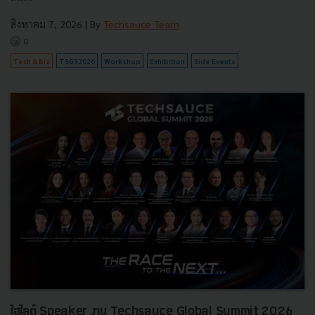
สิงหาคม 7, 2026
| By
Techsauce Team
0
Tech & Biz
TSGS2026
Workshop
Exhibition
Side Events
ไฮไลต์ Speaker งาน Techsauce Global Summit 2026