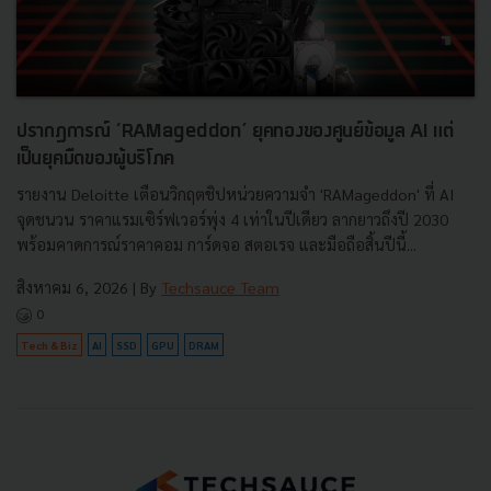
ปรากฏการณ์ ‘RAMageddon’ ยุคทองของศูนย์ข้อมูล AI แต่
เป็นยุคมืดของผู้บริโภค
รายงาน Deloitte เตือนวิกฤตชิปหน่วยความจำ 'RAMageddon' ที่ AI
จุดชนวน ราคาแรมเซิร์ฟเวอร์พุ่ง 4 เท่าในปีเดียว ลากยาวถึงปี 2030
พร้อมคาดการณ์ราคาคอม การ์ดจอ สตอเรจ และมือถือสิ้นปีนี้...
สิงหาคม 6, 2026
| By
Techsauce Team
0
Tech & Biz
AI
SSD
GPU
DRAM