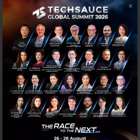
×
CJ Logistics
ยักษ์ใหญ่โลจิสติกส์จากเกาหลีใต้ที่มี
ประสบการณ์กว่า 90 ปี เข้ามาช่วยยกระดับซัพพลายเชนแบบ
ครบวงจร
Total Control Tower
ระบบหอบังคับการโลจิสติ
กส์ที่ช่วยให้เห็นภาพรวมการเคลื่อนย้ายสินค้าแบบ
Real-time
TCO (Total Cost of Ownership)
การนำแนวคิด
การบริหารต้นทุนองค์รวมมาใช้ ซึ่งช่วยลดเวลาการ
ส่งสินค้าจากคลังไปยังสาขา (Cross-docking) จาก
เดิม 72 ชั่วโมง ให้เหลือไม่ถึง 24 ชั่วโมง
Software & Source Code Sharing
ความร่วมมือ
นี้ไม่ใช่แค่การซื้อซอฟต์แวร์ แต่เป็นการทำงานร่วม
กันในระดับซอร์สโค้ดเพื่อพัฒนา Warehouse
Management System ให้ตอบโจทย์ค้าปลีกยุคใหม่