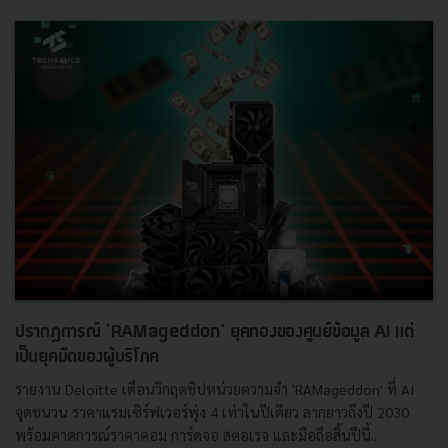
ปรากฏการณ์ ‘RAMageddon’ ยุคทองของศูนย์ข้อมูล AI แต่
เป็นยุคมืดของผู้บริโภค
รายงาน Deloitte เตือนวิกฤตชิปหน่วยความจำ 'RAMageddon' ที่ AI
จุดชนวน ราคาแรมเซิร์ฟเวอร์พุ่ง 4 เท่าในปีเดียว ลากยาวถึงปี 2030
พร้อมคาดการณ์ราคาคอม การ์ดจอ สตอเรจ และมือถือสิ้นปีนี้...