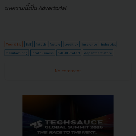
บทความนี้เป็น Advertorial
Tech & Biz
SME
fintech
factory
credit-ok
insurance
industrial
manufacturing
local business
SME All Protect
department-store
No comment