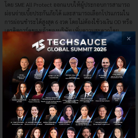
โดย SME All Protect ออกแบบให้ผู้ประกอบการสามารถ
ผ่อนจ่ายเบี้ยประกันภัยได้ และสามารถเลือกโปรแกรมใน
การผ่อนชำระได้สูงสุด 6 งวด โดยไม่ต้องใช้วงเงิน OD หรือ
เครดิตการ์ดของเจ้าของบริษัท เพิ่มความสะดวกโดย
×
สามารถใช้บริการผ่านแพลตฟอร์มออนไลน์ได้ด้วยตัวเอง
หรือหากต้องการรายละเอียดเพิ่มเติมทาง Credit OK มี
บริการผู้เชี่ยวชาญในการให้คำแนะนำเพื่อเปรียบเทียบ
แผนความคุ้มครองให้ตรงกับความต้องการของธุรกิจและ
เช็คเบี้ยประกันเบื้องต้น