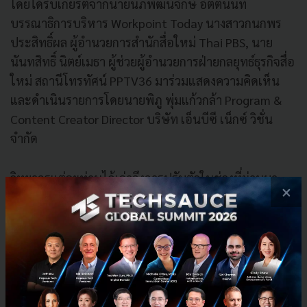
โดยได้รับเกียรติจากนายนภพัฒน์จักษ์ อัตตนนท์
บรรณาธิการบริหาร Workpoint Today นางสาวกนกพร
ประสิทธิ์ผล ผู้อำนวยการสำนักสื่อใหม่ Thai PBS, นาย
นันทสิทธิ์ นิตย์เมธา ผู้ช่วยผู้อำนวยการฝ่ายกลยุทธ์ธุรกิจสื่อ
ใหม่ สถานีโทรทัศน์ PPTV36 มาร่วมแสดงความคิดเห็น
และดำเนินรายการโดยนายพิภู พุ่มแก้วกล้า Program &
Content Creator Director บริษัท เอ็นบีซี เน็กซ์ วิชั่น
จำกัด
วิทยากรแต่ละท่านได้เล่าถึงการปรับตัวในช่วงที่ผ่านมา
×
จากสื่อเดิม มาสู่ยุคทีวีดิจิทัล และเข้าสู่ยุคสื่อออนไลน์ที่มี
การแข่งขันสูงมาก โดยวิธีการและมุมมองทางธุรกิจที่ต่าง
กันไปด้วยความพยายามอย่างหนัก แต่สุดท้ายนั้นผล
ตอบแทนที่ได้รับกลับไม่คุ้มกับต้นทุนที่เสียไปเมื่อเทียบกับ
อดีต เพราะส่วนหนึ่งของรายได้สื่อมาจากค่าใช้จ่าย
โฆษณา ซึ่งรูปแบบพฤติกรรมที่เปลี่ยนแปลงไปจึงส่งผลต่อ