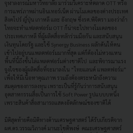
จุฬาลงกรณ์มหาวิทยาลัย มาร่วมวิเคราะห์ตลาด OTT หรือ
การแพร่ภาพผ่านอินเทอร์เน็ต ผ่านโมเดลของต่างประเทศ
สิงคโปร์ ญี่ปุ่น เกาหลี และ อังกฤษ ซึ่งรศ.พิจิตรา มองว่าถ้า
ไทยจะทำแฟลตฟอร์ม OTT ก็น่าจะไปทางโมเดลของ
ประเทศเกาหลี ที่ผู้ผลิตสื่อหลักร่วมมือกัน และสนับสนุน
เงินทุนโดยรัฐ และใช้ Synergy Business ผลักดันให้คน
เข้าไปอยู่บนแพลตฟอร์มมากที่สุด แต่ก็ต้องไม่หวงแหน
พื้นที่นี้ถึงขั้นไล่แพลตฟอร์มต่างชาติไป และพิจารณาแรง
จูงใจของผู้ผลิตสื่อที่จะมาลงใน “ไทยแลนด์ แพลตฟอร์ม”
เพื่อให้มีเนื้อหาคุณภาพ รวมถึงต้องตระหนักถึงความ
สมดุลของการลงทุน เพราะเป็นที่รู้กันว่าการสนับสนุน
อุตสาหกรรมสื่อเป็นการใช้ Soft Power รูปแบบบหนึ่ง
เพราะสินค้าสื่อสามารถแสดงอัตลักษณ์ของชาติได้
มิติสุดท้ายคือมิติทางด้านเศรษฐศาสตร์ ได้รับเกียรติจาก
ผศ.ดร.วรรณวิภางค์ มานะโชติพงษ์ คณะเศรษฐศาสตร์