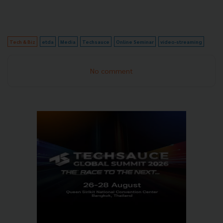
Tech & Biz
etda
Media
Techsauce
Online Seminar
video-streaming
No comment