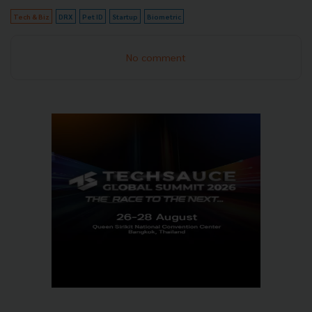
Tech & Biz
DRX
Pet ID
Startup
Biometric
No comment