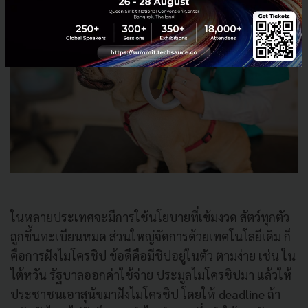
ในหลายประเทศจะมีการใช้นโยบายที่เข้มงวด สัตว์ทุกตัว
ถูกขึ้นทะเบียนหมด ส่วนใหญ่จัดการด้วยเทคโนโลยีเดิม ก็
คือการฝังไมโครชิป ข้อดีคือมีชิปอยู่ในตัว ตามง่าย เช่น ใน
ไต้หวัน รัฐบาลออกค่าใช้จ่าย ประมูลไมโครชิปมา แล้วให้
ประชาชนเอาสุนัขมาฝังไมโครชิป โดยให้ deadline ถ้า