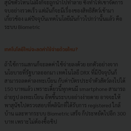
สุนัขตัวไหนไม่ฝังก็จะถูกนำไปทำลาย ซึ่งทำให้เขาจัดการ
จบอย่างรวดเร็ว แต่มันก็จะมีเรื่องของสิทธิสัตว์เข้ามา
เกี่ยวข้อง แต่ปัจจุบันเทคโนโลยีมันก้าวไปกว่านั้นแล้ว คือ
ระบบ Biometric
เทคโนโลยีใหม่จะลดค่าใช้จ่ายด้วยไหม?
ถ้าใช้การแสกนก็จะลดค่าใช้จ่ายลงด้วย ยกตัวอย่างจาก
นโยบายที่รัฐบาลออกมา เทคโนโลยี DRX ที่มีปัจจุบันก็
สามารถลดค่าลงทะเบียน กับค่าบัตรประจำตัวสัตว์ลงไปได้
150 บาทแล้ว เพราะเดี๋ยวนี้ทุกคนมี smartphone สามารถ
ถ่ายรูป ลงทะเบียน อัพขึ้นระบบอย่างง่ายดาย อาจจะให้
พาสุนัขไปตรวจสอบที่คลินิกที่ได้รับการ registered ใกล้
บ้าน และหากระบบ Biometric เสร็จ ก็ประหยัดไปอีก 300
บาท เพราะไม่ต้องซื้อชิป