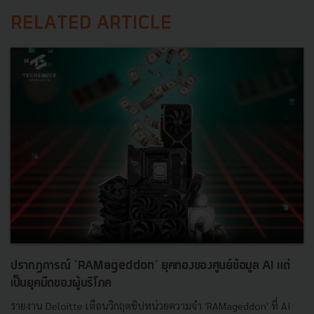
RELATED ARTICLE
ปรากฏการณ์ ‘RAMageddon’ ยุคทองของศูนย์ข้อมูล AI แต่
เป็นยุคมืดของผู้บริโภค
รายงาน Deloitte เตือนวิกฤตชิปหน่วยความจำ 'RAMageddon' ที่ AI