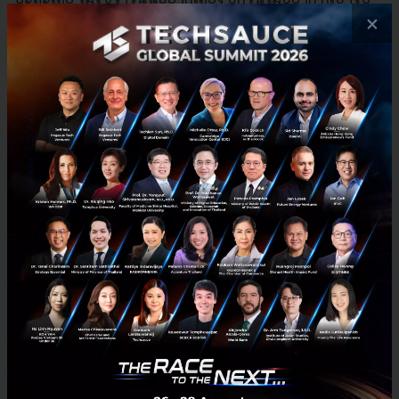
×
ปล่อย หมาบ้านกลายเป็นหมาวัด และตรวจสอบไม่ได้ว่า
เป็นของใคร ดังนั้นการขึ้นทะเบียนสัตว์เลี้ยงเป็นสิ่งที่ต้อง
ทำ
แต่ปัญหาของระบบกระดาษที่จะทำแบบเดิม คือ เราไม่รู้
อยู่ดีว่าสุนัขฉีดวัคซีนแล้วหรือไม่ ซึ่งระบบของ DRX
ปัจจุบันสามารถเช็คได้เลยว่าสุนัขตัวไหนที่ฉีดแล้วบ้าง จาก
ในฐานข้อมูล 2-3 ล้านตัว ถ้ารัฐบาลส่งเสริม startup อย่าง
เราให้เข้ามามีส่วนร่วม เราสามารถบอกได้เลยว่ายังมีตัว
ไหนที่ยังไม่ฉีด และสามารถโทรไปบอกเจ้าของ หรือเตือน
ผ่าน app ว่าให้พามาฉีด ไม่งั้นคุณจะมีค่าปรับนะ
ปัญหาเรื่องสุนัขจรจัดในต่างประเทศ เขาจัดการกันอย่างไร?