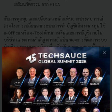
เสริมนวัตกรรม จาก ETDA
กับการพูดคุย แลกเปลี่ยนความคิดเห็นจากประสบการณ์
ตรง ในการเปลี่ยนจากระบบการทำบัญชีเดิม มาลงทุน ใช้
e-Office หรือ e-Tool ด้านการเงินและการบัญชีภายใน
บริษัท และความสำคัญ ความจำเป็น ของการพัฒนาระบบ
บัญชี และระบบการเงิน เพื่อเพิ่มศักยภาพและลดขั้นตอน
×
การทำงานให้สอดคล้องกับสถานการณ์ปัจจุบัน ที่คุณไม่
ควรมองข้าม
SMEs จะได้รับฟังประสบการณ์จริงและข้อแนะนำเกี่ยวกับ
การเริ่มต้นใช้นวัตกรรมระบบบัญชีและการเงินออนไลน์
เพื่อสร้างความแข็งแกร่งและเปลี่ยนเป็นความสำเร็จทาง
ธุรกิจ
กิจกรรม Virtual Talk จะมีการเผยแพร่ผ่านทาง