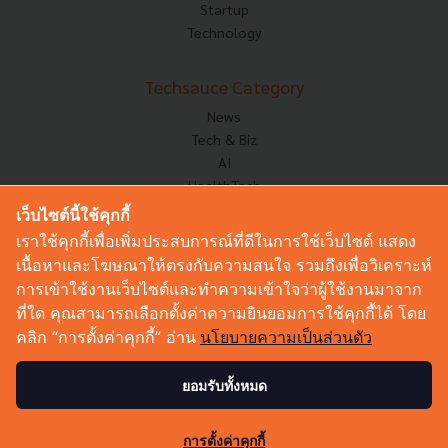
Startup
Technology
Techsauce Category
News
Tech & Biz
AI
HealthTech
Exec Insight
เว็บไซต์นี้ใช้คุกกี้
Corp Innov
เราใช้คุกกี้เพื่อเพิ่มประสบการณ์ที่ดีในการใช้เว็บไซต์ แสดง
Saucy Thoughts
เนื้อหาและโฆษณาให้ตรงกับความสนใจ รวมถึงเพื่อวิเคราะห์
Based On
การเข้าใช้งานเว็บไซต์และทำความเข้าใจว่าผู้ใช้งานมาจาก
Sustainable
ที่ใด คุณสามารถเลือกตั้งค่าความยินยอมการใช้คุกกี้ได้ โดย
Videos
คลิก “การตั้งค่าคุกกี้” อ่าน
นโยบายความเป็นส่วนตัว
Podcast
Startup Guide
ยอมรับทั้งหมด
12
© Copyright 2026 :
Techsauce All rights reserved.
การตั้งค่าคุกกี้