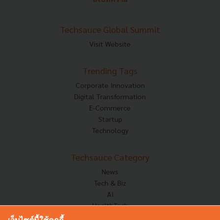
Techsauce Global Summit
Visit Website
Trending Tags
Corporate Innovation
Digital Transformation
E-Commerce
Startup
Technology
Techsauce Category
News
Tech & Biz
AI
HealthTech
Exec Insight