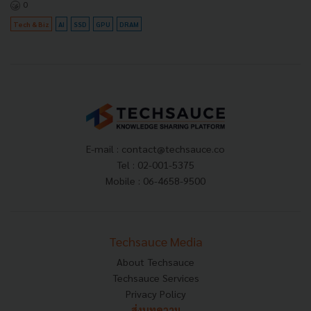
0
Tech & Biz
AI
SSD
GPU
DRAM
E-mail :
contact@techsauce.co
Tel : 02-001-5375
Mobile : 06-4658-9500
Techsauce Media
About Techsauce
Techsauce Services
Privacy Policy
ส่งบทความ