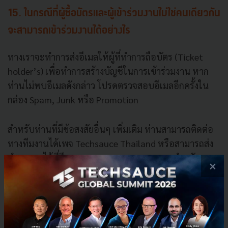
15. ในกรณีที่ผู้ซื้อบัตรและผู้เข้าร่วมงานไม่ใช่คนเดียวกัน
จะสามารถเข้าร่วมงานได้อย่างไร
ทางเราจะทำการส่งอีเมลให้ผู้ที่ทำการถือบัตร (Ticket
holder’s) เพื่อทำการสร้างบัญชีในการเข้าร่วมงาน หาก
ท่านไม่พบอีเมลดังกล่าว โปรดตรวจสอบอีเมลอีกครั้งใน
กล่อง Spam, Junk หรือ Promotion
สำหรับท่านที่มีข้อสงสัยอื่นๆ เพิ่มเติม ท่านสามารถติดต่อ
ทางทีมงานได้เพจ Techsauce Thailand หรือสามารถส่ง
คำถามมาได้ที่อีเมล
summit@techsauce.co
สำหรับ
×
คำถามทั่วไป
ticket@techsauce.co
สำหรับผู้ที่ซื้อบัตร
แล้วเท่านั้น
16. หากไม่สะดวกเข้าร่วมงานครั้งนี้ สามารถเปลี่ยนชื่อผู้