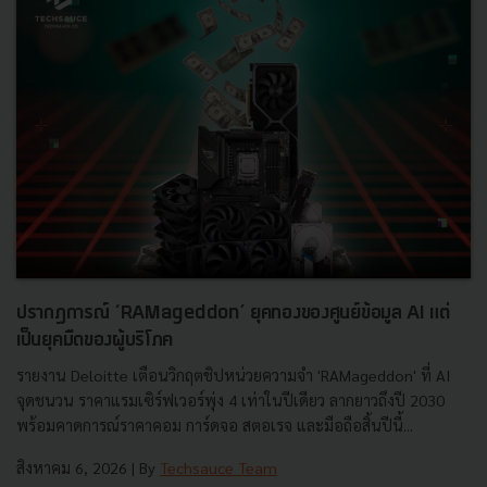
ปรากฏการณ์ ‘RAMageddon’ ยุคทองของศูนย์ข้อมูล AI แต่
เป็นยุคมืดของผู้บริโภค
รายงาน Deloitte เตือนวิกฤตชิปหน่วยความจำ 'RAMageddon' ที่ AI
จุดชนวน ราคาแรมเซิร์ฟเวอร์พุ่ง 4 เท่าในปีเดียว ลากยาวถึงปี 2030
พร้อมคาดการณ์ราคาคอม การ์ดจอ สตอเรจ และมือถือสิ้นปีนี้...
สิงหาคม 6, 2026
| By
Techsauce Team